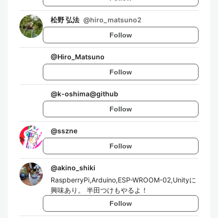
松野 弘法
@
hiro_matsuno2
Follow
@
Hiro_Matsuno
Follow
@
k-oshima@github
Follow
@
sszne
Follow
@
akino_shiki
RaspberryPi,Arduino,ESP-WROOM-02,Unityに
興味あり。 半田つけもやるよ！
Follow