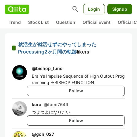
search
Login
Signup
Trend
Stock List
Question
Official Event
Official
就活生が就活せずにやってしまった
Processing2ヶ月間の軌跡
likers
@
bishop_func
Brain's Impulse Sequence of High Output Prog
ramming ->BISHOP FUNCTION
Follow
kura
@
fumi7649
つよつよになりたい
Follow
@
gon_027