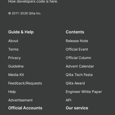
How developers code is here.
© 2011-
2026
Qiita Inc.
Guide & Help
Contents
About
Release Note
Terms
Official Event
Privacy
Official Column
Guideline
Advent Calendar
Media Kit
Qiita Tech Festa
Feedback/Requests
Qiita Award
Help
Engineer White Paper
Advertisement
API
Official Accounts
Our service