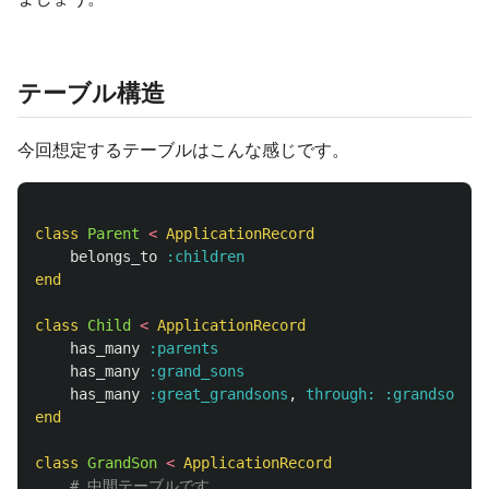
テーブル構造
今回想定するテーブルはこんな感じです。
class
Parent
<
ApplicationRecord
belongs_to
:children
end
class
Child
<
ApplicationRecord
has_many
:parents
has_many
:grand_sons
has_many
:great_grandsons
,
through: :grandsons
end
class
GrandSon
<
ApplicationRecord
# 中間テーブルです