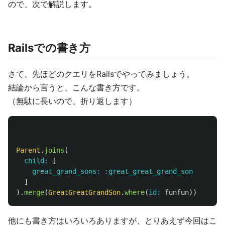
ので、次で解説します。
Railsでの書き方
さて、先ほどのクエリをRailsでやってみましょう。
結論から言うと、こんな書き方です。
（無駄に長いので、折り返します）
Parent
.
joins
(
child: 
[
great_grand_sons: :great_great_grand_son
]
).
merge
(
GreatGreatGrandSon
.
where
(
id: 
funfun
))
他にも書き方はいろいろありますが、とりあえず今回はこ