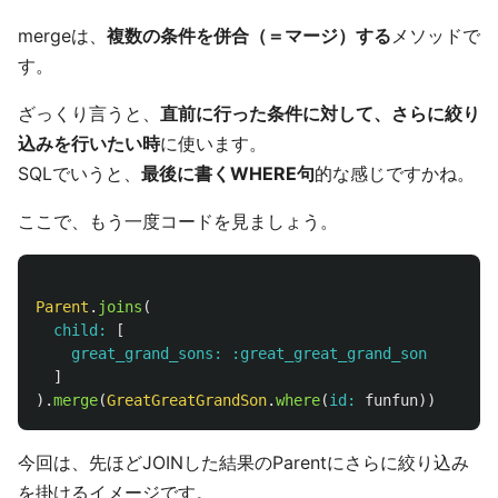
mergeは、
複数の条件を併合（＝マージ）する
メソッドで
す。
ざっくり言うと、
直前に行った条件に対して、さらに絞り
込みを行いたい時
に使います。
SQLでいうと、
最後に書くWHERE句
的な感じですかね。
ここで、もう一度コードを見ましょう。
Parent
.
joins
(
child: 
[
great_grand_sons: :great_great_grand_son
]
).
merge
(
GreatGreatGrandSon
.
where
(
id: 
funfun
))
今回は、先ほどJOINした結果のParentにさらに絞り込み
を掛けるイメージです。