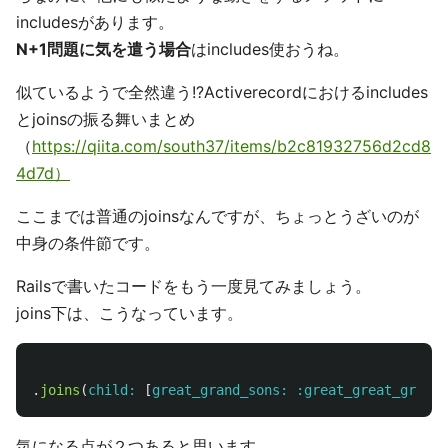
includesがあります。
N+1問題に気を遣う場合
はincludes使おうね。
似ているようで全然違う!?Activerecordにおけるincludes
とjoinsの振る舞いまとめ
（
https://qiita.com/south37/items/b2c81932756d2cd8
4d7d）
ここまでは普通のjoinsなんですが、ちょっとうざいのが
中身の条件節です。
Railsで書いたコードをもう一度見てみましょう。
joins下は、こうなっています。
.
joins
(
child: 
[
great_grand_sons: :great_great_grand_
気になる点が２つあると思います。