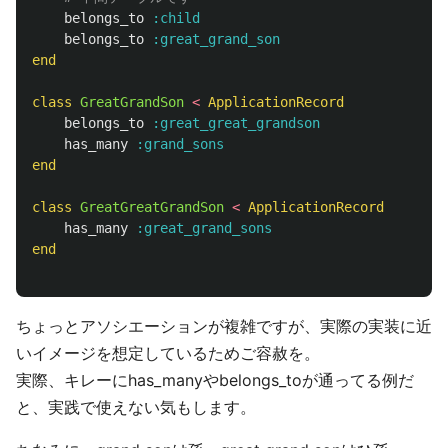
belongs_to
:child
belongs_to
:great_grand_son
end
class
GreatGrandSon
<
ApplicationRecord
belongs_to
:great_great_grandson
has_many
:grand_sons
end
class
GreatGreatGrandSon
<
ApplicationRecord
has_many
:great_grand_sons
end
ちょっとアソシエーションが複雑ですが、実際の実装に近
いイメージを想定しているためご容赦を。
実際、キレーにhas_manyやbelongs_toが通ってる例だ
と、実践で使えない気もします。