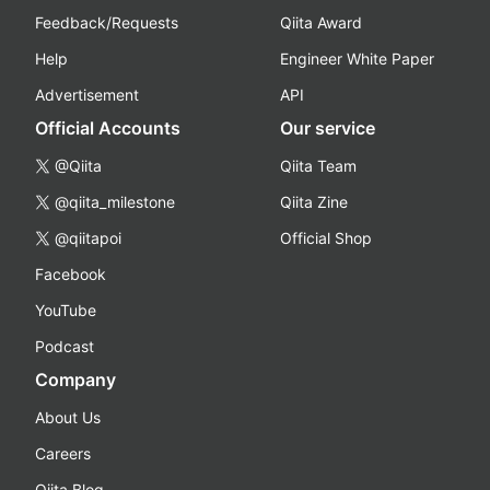
Feedback/Requests
Qiita Award
Help
Engineer White Paper
Advertisement
API
Official Accounts
Our service
@Qiita
Qiita Team
@qiita_milestone
Qiita Zine
@qiitapoi
Official Shop
Facebook
YouTube
Podcast
Company
About Us
Careers
Qiita Blog