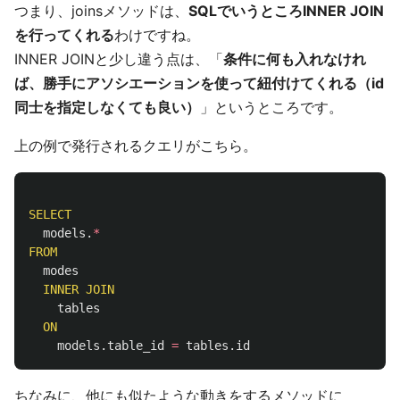
つまり、joinsメソッドは、
SQLでいうところINNER JOIN
を行ってくれる
わけですね。
INNER JOINと少し違う点は、「
条件に何も入れなけれ
ば、勝手にアソシエーションを使って紐付けてくれる（id
同士を指定しなくても良い）
」というところです。
上の例で発行されるクエリがこちら。
SELECT
models
.
*
FROM
modes
INNER
JOIN
tables
ON
models
.
table_id
=
tables
.
id
ちなみに、他にも似たような動きをするメソッドに