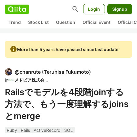
search
Login
Signup
Trend
Stock List
Question
Official Event
Official
info
More than 5 years have passed since last update.
@
chanrute
(
Teruhisa Fukumoto
)
in
メドピア株式会社
Railsでモデルを4段階joinする
方法で、もう一度理解するjoins
とmerge
Ruby
Rails
ActiveRecord
SQL