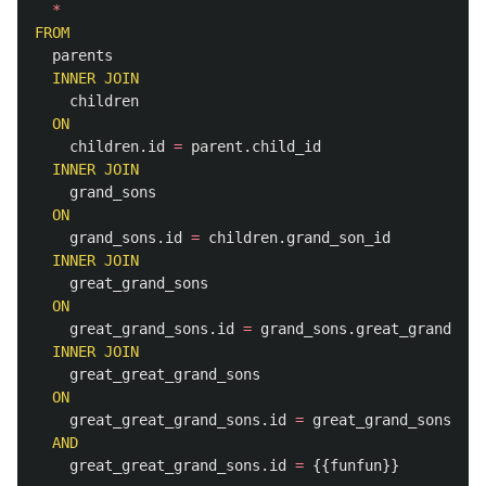
*
FROM
parents
INNER
JOIN
children
ON
children
.
id
=
parent
.
child_id
INNER
JOIN
grand_sons
ON
grand_sons
.
id
=
children
.
grand_son_id
INNER
JOIN
great_grand_sons
ON
great_grand_sons
.
id
=
grand_sons
.
great_grand_son
INNER
JOIN
great_great_grand_sons
ON
great_great_grand_sons
.
id
=
great_grand_sons
.
gre
AND
great_great_grand_sons
.
id
=
{{
funfun
}}