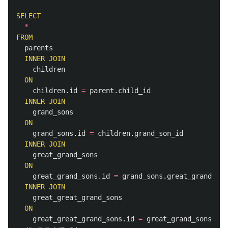
SELECT
*
FROM
parents
INNER
JOIN
children
ON
children
.
id
=
parent
.
child_id
INNER
JOIN
grand_sons
ON
grand_sons
.
id
=
children
.
grand_son_id
INNER
JOIN
great_grand_sons
ON
great_grand_sons
.
id
=
grand_sons
.
great_grand_son
INNER
JOIN
great_great_grand_sons
ON
great_great_grand_sons
.
id
=
great_grand_sons
.
gre