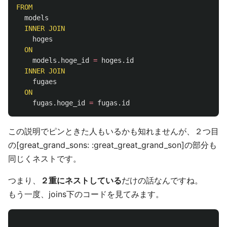
FROM
models
INNER
JOIN
hoges
ON
models
.
hoge_id
=
hoges
.
id
INNER
JOIN
fugaes
ON
fugas
.
hoge_id
=
fugas
.
id
この説明でピンときた人もいるかも知れませんが、２つ目
の[great_grand_sons: :great_great_grand_son]の部分も
同じくネストです。
つまり、
２重にネストしている
だけの話なんですね。
もう一度、joins下のコードを見てみます。