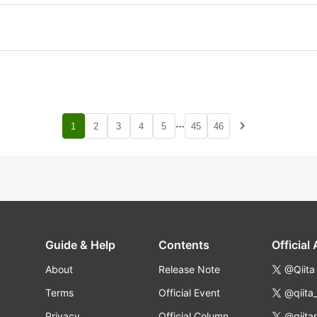
…
navigate_next
1
2
3
4
5
45
46
Guide & Help
Contents
Official
About
Release Note
@Qiita
Terms
Official Event
@qiita
Privacy
Official Column
@qiita