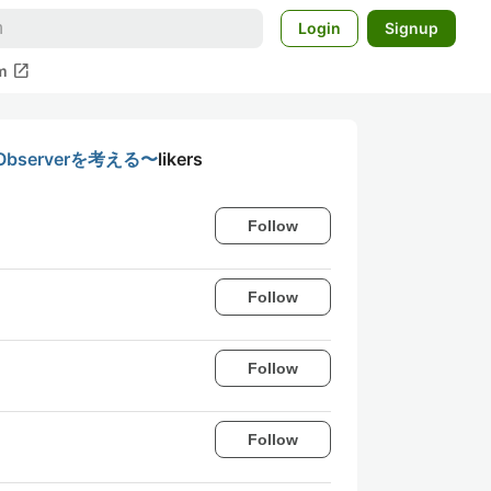
Login
Signup
open_in_new
m
erverを考える〜
likers
Follow
Follow
Follow
Follow