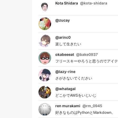
Kota Shidara
@
kota-shidara
@
zucay
@
arinc0
楽して生きたい
okabeeeat
@
bake0937
フリースキーやろうと思うのでアイテ
@
lazy-rine
さがさないでください
@
whatagal
どこかでAWSをいじいじ
ren murakami
@
rm_0945
好きなものはPythonとMarkdown。