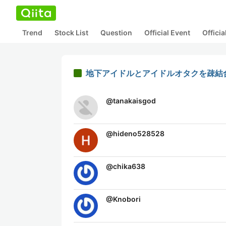
Trend
Stock List
Question
Official Event
Offici
地下アイドルとアイドルオタクを疎結合
@
tanakaisgod
@
hideno528528
@
chika638
@
Knobori