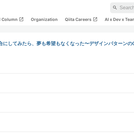
search
open_in_new
open_in_new
al Column
Organization
Qiita Careers
AI x Dev x Tea
にしてみたら、夢も希望もなくなった〜デザインパターンのObs