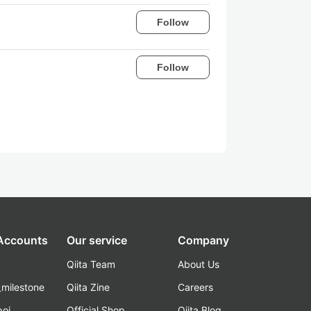
Follow
Follow
 Accounts
Our service
Company
Qiita Team
About Us
_milestone
Qiita Zine
Careers
poi
Official Shop
Qiita Blog