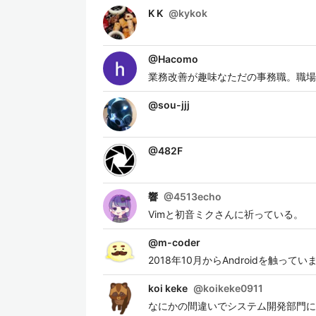
K K
@
kykok
@
Hacomo
業務改善が趣味なただの事務職。職場
@
sou-jjj
@
482F
響
@
4513echo
Vimと初音ミクさんに祈っている。
@
m-coder
2018年10月からAndroidを触っていま
koi keke
@
koikeke0911
なにかの間違いでシステム開発部門に