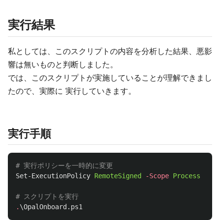
実行結果
私としては、このスクリプトの内容を分析した結果、悪影
響は無いものと判断しました。
では、このスクリプトが実施していることが理解できまし
たので、実際に 実行していきます。
実行手順
# 実行ポリシーを一時的に変更
Set-ExecutionPolicy
RemoteSigned
-Scope
Process
-For
# スクリプトを実行
.
\OpalOnboard.ps1