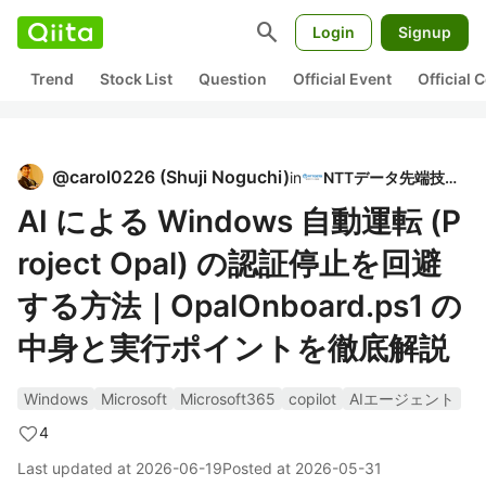
search
Login
Signup
Trend
Stock List
Question
Official Event
Official
@
carol0226
(
Shuji Noguchi
)
in
NTTデータ先端技術
AI による Windows 自動運転 (P
roject Opal) の認証停止を回避
する方法｜OpalOnboard.ps1 の
中身と実行ポイントを徹底解説
Windows
Microsoft
Microsoft365
copilot
AIエージェント
4
Last updated at
2026-06-19
Posted at
2026-05-31