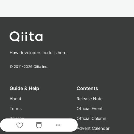
How developers code is here.
© 2011-
2026
Qiita Inc.
Guide & Help
Contents
About
Release Note
Terms
Official Event
Privacy
Official Column
more_horiz
Guideline
Advent Calendar