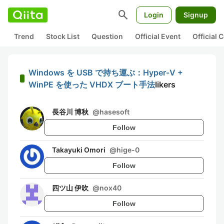
search
Login
Signup
Trend
Stock List
Question
Official Event
Official
Windows を USB で持ち運ぶ：Hyper‑V +
WinPE を使った VHDX ブート手法
likers
長谷川 博秋
@
hasesoft
Follow
Takayuki Omori
@
hige-0
Follow
四ツ山 伊吹
@
nox40
Follow