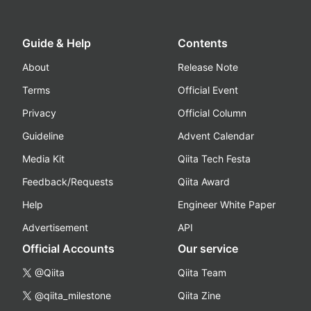
Guide & Help
Contents
About
Release Note
Terms
Official Event
Privacy
Official Column
Guideline
Advent Calendar
Media Kit
Qiita Tech Festa
Feedback/Requests
Qiita Award
Help
Engineer White Paper
Advertisement
API
Official Accounts
Our service
@Qiita
Qiita Team
@qiita_milestone
Qiita Zine