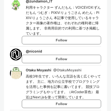
@
zundamon_IT
利用キャラクター ずんだもん：VOICEVOX:ずん
だもん つむぎ：PIXIV:りょうごさん めたん：PI
XIV:りょうごさん 本記事で使用しているキャラ
クター画像の著作権は、それぞれの権利者に帰
属します。 非商用目的での利用に基づき掲載し
ています。
Follow
@
niconid
Follow
Otaku Moyashi
@
OtakuMoyashi
高校3年生です。いろんな言語を浅く広くやって
ます。 主に、地方の公立学校でプログラミング
を活用した事例を記事に書いてます。 競技プロ
グラミングもやってます。（AtCoder茶色） 最
近はNext.jsを使って開発しています。
Follow