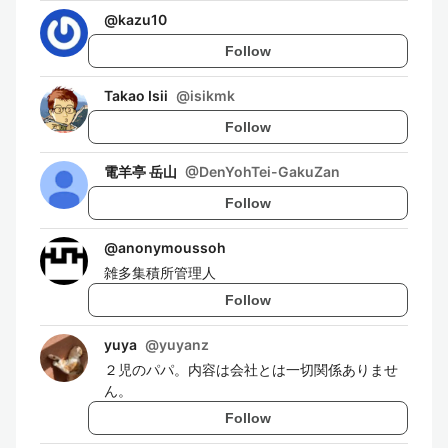
@
kazu10
Follow
Takao Isii
@
isikmk
Follow
電羊亭 岳山
@
DenYohTei-GakuZan
Follow
@
anonymoussoh
雑多集積所管理人
Follow
yuya
@
yuyanz
２児のパパ。内容は会社とは一切関係ありませ
ん。
Follow