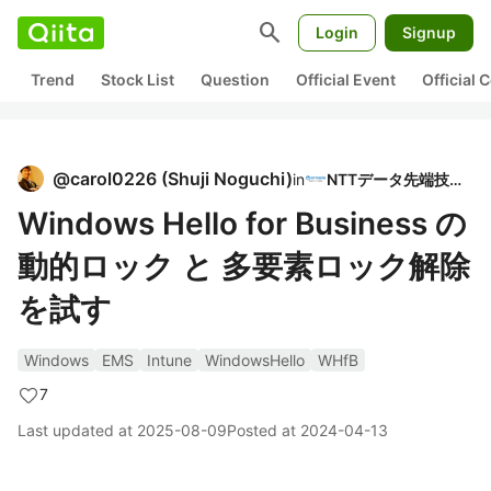
search
Login
Signup
Trend
Stock List
Question
Official Event
Official
@
carol0226
(
Shuji Noguchi
)
in
NTTデータ先端技術
Windows Hello for Business の
動的ロック と 多要素ロック解除
を試す
Windows
EMS
Intune
WindowsHello
WHfB
7
Last updated at
2025-08-09
Posted at
2024-04-13