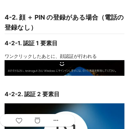
4-2. 顔 ＋ PIN の登録がある場合（電話の
登録なし）
4-2-1. 認証 1 要素目
ワンクリックしたあとに、顔認証が行われる
4-2-2. 認証 2 要素目
more_horiz