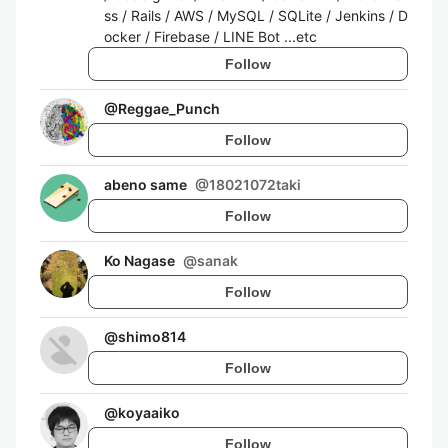
ss / Rails / AWS / MySQL / SQLite / Jenkins / D
ocker / Firebase / LINE Bot ...etc
Follow
@
Reggae_Punch
Follow
abeno same
@
18021072taki
Follow
Ko Nagase
@
sanak
Follow
@
shimo814
Follow
@
koyaaiko
Follow