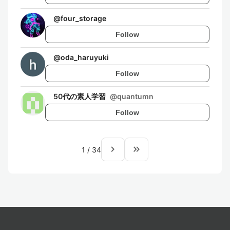
@
four_storage
Follow
@
oda_haruyuki
Follow
50代の素人学習
@
quantumn
Follow
navigate_next
keyboard_double_arrow_right
1
/
34