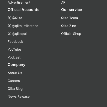
Advertisement
API
Official Accounts
Our service
@Qiita
Qiita Team
@qiita_milestone
Qiita Zine
@qiitapoi
Official Shop
Facebook
YouTube
Podcast
Company
About Us
Careers
Qiita Blog
News Release