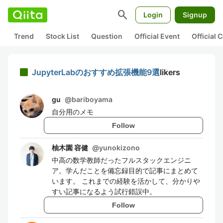
search
Login
Signup
Trend
Stock List
Question
Official Event
Official
JupyterLabのおすすめ拡張機能9選
likers
gu
@
bariboyama
自分用のメモ
Follow
柚木園 容健
@
yunokizono
中高の数学教師だったフルスタックエンジニ
ア。学んだことを備忘録目的で記事にまとめて
います。 これまでの経験を活かして、分かりや
すい記事になるよう試行錯誤中。
Follow