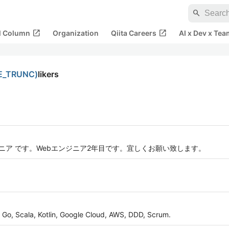
search
open_in_new
open_in_new
al Column
Organization
Qiita Careers
AI x Dev x Tea
_TRUNC)
likers
ジニア です。Webエンジニア2年目です。宜しくお願い致します。
Go, Scala, Kotlin, Google Cloud, AWS, DDD, Scrum.