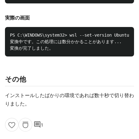
実際の画面
PS C:\WINDOWS\system32> wsl --set-version Ubuntu-20.
変換中です。この処理には数分かかることがあります...

その他
インストールしたばかりの環境であれば数十秒で切り替わ
りました。
comment
1