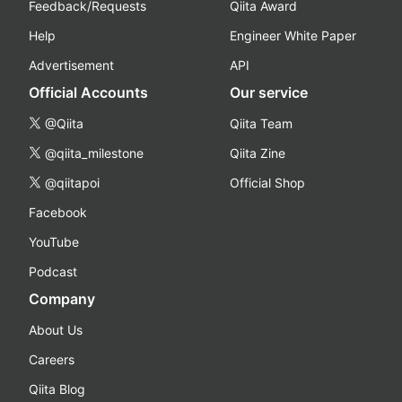
Feedback/Requests
Qiita Award
Help
Engineer White Paper
Advertisement
API
Official Accounts
Our service
@Qiita
Qiita Team
@qiita_milestone
Qiita Zine
@qiitapoi
Official Shop
Facebook
YouTube
Podcast
Company
About Us
Careers
Qiita Blog