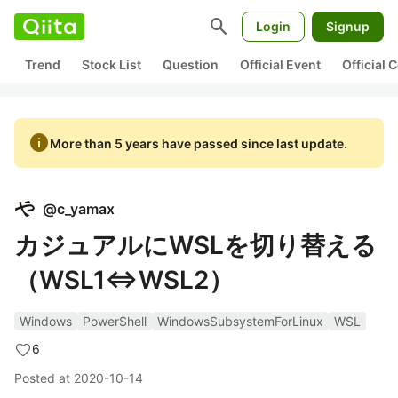
search
Login
Signup
Trend
Stock List
Question
Official Event
Official
info
More than 5 years have passed since last update.
@
c_yamax
カジュアルにWSLを切り替える
（WSL1⇔WSL2）
Windows
PowerShell
WindowsSubsystemForLinux
WSL
6
Posted at
2020-10-14