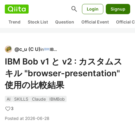
search
Login
Signup
Trend
Stock List
Question
Official Event
Official
@
c_u
(
C U
)
in
IBM
IBM Bob v1 と v2 : カスタムス
キル "browser-presentation"
使用の比較結果
AI
SKILLS
Claude
IBMBob
3
Posted at
2026-06-28