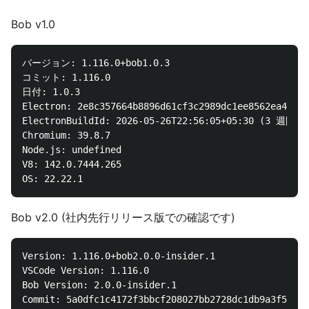
Bob v1.0
バージョン: 1.116.0+bob1.0.3

コミット: 1.116.0

日付: 1.0.3

Electron: 2e8c357664b8896d61cf3c2989dc1ee8562ea43c

ElectronBuildId: 2026-05-26T22:56:05+05:30 (3 週間前)
Chromium: 39.8.7

Node.js: undefined

V8: 142.0.7444.265

Bob v2.0 (社内先行リリース版での確認です)
Version: 1.116.0+bob2.0.0-insider.1

VSCode Version: 1.116.0

Bob Version: 2.0.0-insider.1

Commit: 5a0dfc1c4172f3bbcf208027bb2728dc1db9a3f5
