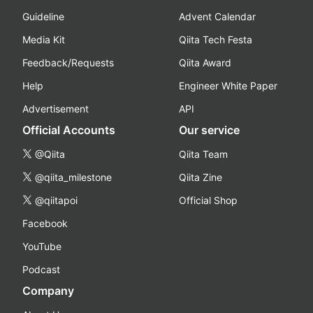
Guideline
Advent Calendar
Media Kit
Qiita Tech Festa
Feedback/Requests
Qiita Award
Help
Engineer White Paper
Advertisement
API
Official Accounts
Our service
@Qiita
Qiita Team
@qiita_milestone
Qiita Zine
@qiitapoi
Official Shop
Facebook
YouTube
Podcast
Company