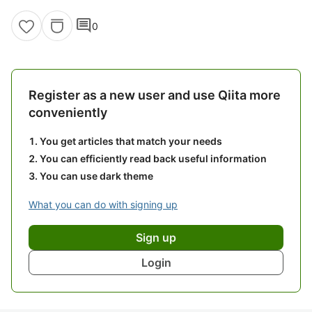
comment
0
Register as a new user and use Qiita more
conveniently
You get articles that match your needs
You can efficiently read back useful information
You can use dark theme
What you can do with signing up
Sign up
Login