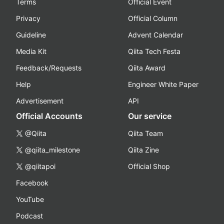
Terms
Official Event
Privacy
Official Column
Guideline
Advent Calendar
Media Kit
Qiita Tech Festa
Feedback/Requests
Qiita Award
Help
Engineer White Paper
Advertisement
API
Official Accounts
Our service
@Qiita
Qiita Team
@qiita_milestone
Qiita Zine
@qiitapoi
Official Shop
Facebook
YouTube
Podcast