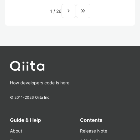
navigate_next
keyboard_double_arrow_right
1
/
26
How developers code is here.
© 2011-
2026
Qiita Inc.
Guide & Help
Contents
About
Release Note