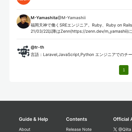
M-Yamashita
@
M-Yamashii
福岡天神で働くSREエンジニア。Ruby、Ruby on Rails、
21/03/22以降はZenn(https://zenn.dev/m_yamash
@
tr-th
言語：Laravel,JavaScript,Python エンジニア
1
Guide & Help
Contents
Official
About
Release Note
@Qiita