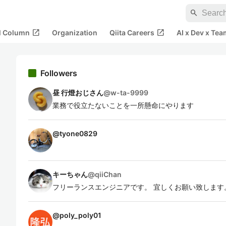
search
open_in_new
open_in_new
al Column
Organization
Qiita Careers
AI x Dev x Tea
Followers
昼 行燈おじさん
@
w-ta-9999
業務で役立たないことを一所懸命にやります
@
tyone0829
キーちゃん
@
qiiChan
フリーランスエンジニアです。 宜しくお願い致します
@
poly_poly01