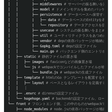
│   │       ├── middlewares 
# サーバーの振る舞いを定義
│   │       ├── model 
# ドメインモデルを集めたパッケージ
│   │       ├── persistence 
# データベースへ保管するEn
│   │       |   ├── data 
# データベースのEntityを表
│   │       |   └── repository 
# データアクセスを扱う
│   │       ├── usecase 
# システムの振る舞いをまとめた
│   │       ├── util 
# ユーティリティクラスをあつめたパ
│   │       ├── vendor 
# depの依存パッケージが格納され
│   │       ├── Gopkg.toml 
# depの設定ファイル
│   │       └── main.go 
# バックエンド側のエントリポイ
│   ├── static 
# 静的ファイルの置き場
│   │   ├── images 
# faviconなどの画像置き場
│   │   └── js 
# webpackでコンパイルしたファイルが格納
│   │       └── bundle.js 
# webpackの生成ファイル
│   ├── template 
# htmlのGo テンプレートを配置するディ
│   │   ├── layout 
# ベースとなるレイアウトを定義するパ
│   │   ︙

│   ├── .envrc 
# direnvの設定ファイル
│   └── hogehoge.yaml 
# backendの設定ファイル。ロー
└── front 
# フロントエンド側。この中のものがwebpackでコンパイル
    ├── node_modules 
# node.jsの依存パッケージが格納さ