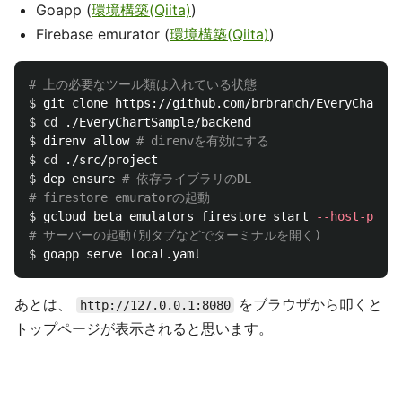
Goapp (
環境構築(Qiita)
)
Firebase emurator (
環境構築(Qiita)
)
# 上の必要なツール類は入れている状態
$ 
git clone https://github.com/brbranch/EveryChartSa
$ 
cd
$ 
direnv allow 
# direnvを有効にする
$ 
cd
$ 
dep ensure 
# 依存ライブラリのDL
# firestore emuratorの起動
$ 
gcloud beta emulators firestore start 
--host-port
=
# サーバーの起動(別タブなどでターミナルを開く)
$ 
あとは、
をブラウザから叩くと
http://127.0.0.1:8080
トップページが表示されると思います。