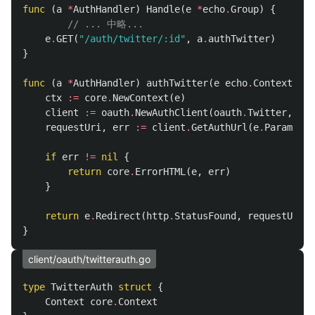
func
(
a
*
AuthHandler
)
Handle
(
e
*
echo
.
Group
)
{
// ... 中略...
e
.
GET
(
"/auth/twitter/:id"
,
a
.
authTwitter
)
}
func
(
a
*
AuthHandler
)
authTwitter
(
e
echo
.
Context
)
er
ctx
:=
core
.
NewContext
(
e
)
client
:=
oauth
.
NewAuthClient
(
oauth
.
Twitter
,
ctx
requestUri
,
err
:=
client
.
GetAuthUrl
(
e
.
Param
(
"id
if
err
!=
nil
{
return
core
.
ErrorHTML
(
e
,
err
)
}
return
e
.
Redirect
(
http
.
StatusFound
,
requestUri
)
}
client/oauth/twitterauth.go
type
TwitterAuth
struct
{
Context
core
.
Context