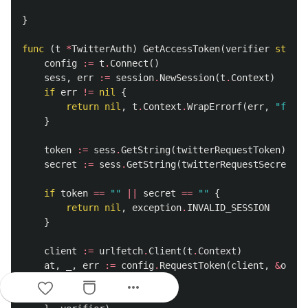
}
func
(
t
*
TwitterAuth
)
GetAccessToken
(
verifier
string
config
:=
t
.
Connect
()
sess
,
err
:=
session
.
NewSession
(
t
.
Context
)
if
err
!=
nil
{
return
nil
,
t
.
Context
.
WrapErrorf
(
err
,
"faile
}
token
:=
sess
.
GetString
(
twitterRequestToken
)
secret
:=
sess
.
GetString
(
twitterRequestSecret
)
if
token
==
""
||
secret
==
""
{
return
nil
,
exception
.
INVALID_SESSION
}
client
:=
urlfetch
.
Client
(
t
.
Context
)
at
,
_
,
err
:=
config
.
RequestToken
(
client
,
&
oauth
Token
:
token
,
more_horiz
Secret
:
secret
,