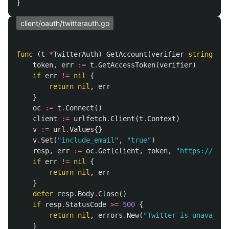
}
client/oauth/twitterauth.go
func
(
t
*
TwitterAuth
)
GetAccount
(
verifier
string
)
(
*
token
,
err
:=
t
.
GetAccessToken
(
verifier
)
if
err
!=
nil
{
return
nil
,
err
}
oc
:=
t
.
Connect
()
client
:=
urlfetch
.
Client
(
t
.
Context
)
v
:=
url
.
Values
{}
v
.
Set
(
"include_email"
,
"true"
)
resp
,
err
:=
oc
.
Get
(
client
,
token
,
"https://api.
if
err
!=
nil
{
return
nil
,
err
}
defer
resp
.
Body
.
Close
()
if
resp
.
StatusCode
>=
500
{
return
nil
,
errors
.
New
(
"Twitter is unavailab
}