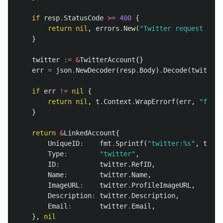
if
resp
.
StatusCode
>=
400
{
return
nil
,
errors
.
New
(
"Twitter request is i
}
twitter
:=
&
TwitterAccount
{}
err
=
json
.
NewDecoder
(
resp
.
Body
)
.
Decode
(
twitter
)
if
err
!=
nil
{
return
nil
,
t
.
Context
.
WrapErrorf
(
err
,
"faile
}
return
&
LinkedAccount
{
UniqueID
:
fmt
.
Sprintf
(
"twitter:%s"
,
twitt
Type
:
"twitter"
,
ID
:
twitter
.
RefID
,
Name
:
twitter
.
Name
,
ImageURL
:
twitter
.
ProfileImageURL
,
Description
:
twitter
.
Description
,
Email
:
twitter
.
Email
,
},
nil