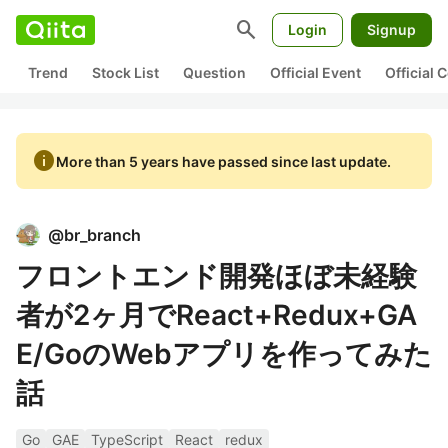
search
Login
Signup
Trend
Stock List
Question
Official Event
Official
info
More than 5 years have passed since last update.
@
br_branch
フロントエンド開発ほぼ未経験
者が2ヶ月でReact+Redux+GA
E/GoのWebアプリを作ってみた
話
Go
GAE
TypeScript
React
redux