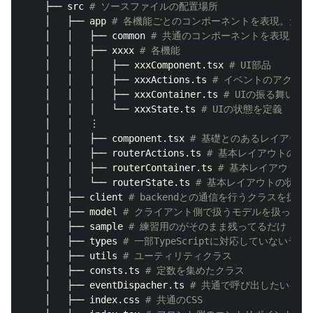
    ├── src 
# ソースファイルの配置場所
    │   ├── app 
# 各機能ごとのコンポーネントを表現。ただ
    │   │   ├── common 
# 共通のコンポーネントを表現
    │   │   ├── xxxx 
# 各機能
    │   │   │   ├── xxxComponent.tsx 
# UI部品
    │   │   │   ├── xxxActions.ts 
# イベントのアクシ
    │   │   │   ├── xxxContainer.ts 
# UIの振る舞いを
    │   │   │   └── xxxState.ts 
# UIの状態を定義
    │   │   ︙

    │   │   ├── component.tsx 
# 基礎とのあるレイアウト
    │   │   ├── routerActions.ts 
# 基本レイアウトのア
    │   │   ├── routerContainer.ts 
# 基本レイアウトの
    │   │   └── routerState.ts 
# 基本レイアウトの状態
    │   ├── client 
# backendとの通信を行うクラスを扱
    │   ├── model 
# クライアント側で扱うモデルを扱ったパ
    │   ├── sample 
# 練習用のがそのまま残ってるだけ
    │   ├── types 
# 一部TypeScriptに対応していない
    │   ├── utils 
# ユーティリティクラス
    │   ├── consts.ts 
# 定数を集めたクラス
    │   ├── eventDispacher.ts 
# 共通で呼び出したいイベ
    │   ├── index.css 
# 共通のCSS