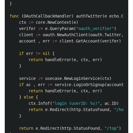
}
func
(
OAuthCallbackHandler
)
authTwitter
(
e
echo
.
Conte
ctx
:=
core
.
NewContext
(
e
)
verifer
:=
e
.
QueryParam
(
"oauth_verifier"
)
client
:=
oauth
.
NewAuthClient
(
oauth
.
Twitter
,
ctx
account
,
err
:=
client
.
GetAccount
(
verifer
)
if
err
!=
nil
{
return
handleError
(
e
,
ctx
,
err
)
}
service
:=
usecase
.
NewLoginService
(
ctx
)
if
ac
,
err
:=
service
.
LoginOrSignup
(
account
);
e
return
handleError
(
e
,
ctx
,
err
)
}
else
{
ctx
.
Infof
(
"login (userID: %s)"
,
ac
.
ID
)
return
e
.
Redirect
(
http
.
StatusFound
,
"/home"
)
}
return
e
.
Redirect
(
http
.
StatusFound
,
"/top"
)