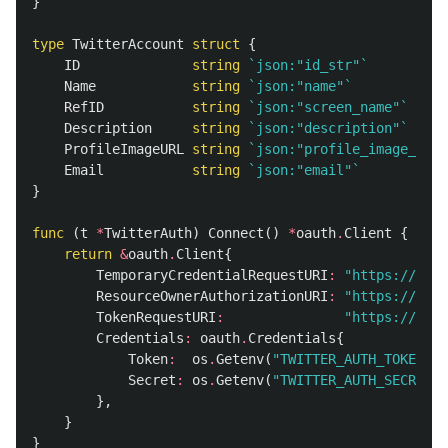
}
type
TwitterAccount
struct
{
ID
string
`json:"id_str"`
Name
string
`json:"name"`
RefID
string
`json:"screen_name"`
Description
string
`json:"description"`
ProfileImageURL
string
`json:"profile_image_url_
Email
string
`json:"email"`
}
func
(
t
*
TwitterAuth
)
Connect
()
*
oauth
.
Client
{
return
&
oauth
.
Client
{
TemporaryCredentialRequestURI
:
"https://api
ResourceOwnerAuthorizationURI
:
"https://api.
TokenRequestURI
:
"https://api.
Credentials
:
oauth
.
Credentials
{
Token
:
os
.
Getenv
(
"TWITTER_AUTH_TOKEN"
),
Secret
:
os
.
Getenv
(
"TWITTER_AUTH_SECRET"
)
},
}
}