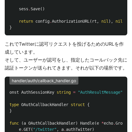
sess
.
Save
()
return
config
.
AuthorizationURL
(
rt
,
nil
),
nil
}
これでTwitterに認可リクエストを投げるためのURLを作
成しています。
そして、ユーザーが認可をし、指定したコールバック先に
認証トークンが送られてきます。それが以下の場所です。
handler/auth/callback_handler.go
onst
AuthSessionKey
string
=
"AuthResultMessage"
type
OAuthCallbackHandler
struct
{
}
func
(
a
OAuthCallbackHandler
)
Handle
(
e
*
echo
.
Group
)
e
.
GET
(
"/twitter"
,
a
.
authTwitter
)