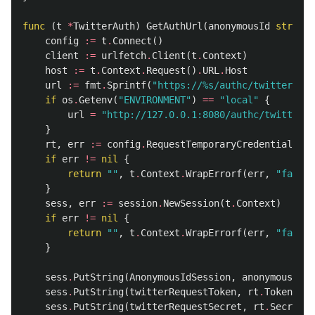
func
(
t
*
TwitterAuth
)
GetAuthUrl
(
anonymousId
string
)
config
:=
t
.
Connect
()
client
:=
urlfetch
.
Client
(
t
.
Context
)
host
:=
t
.
Context
.
Request
()
.
URL
.
Host
url
:=
fmt
.
Sprintf
(
"https://%s/authc/twitter"
,
s
if
os
.
Getenv
(
"ENVIRONMENT"
)
==
"local"
{
url
=
"http://127.0.0.1:8080/authc/twitter"
}
rt
,
err
:=
config
.
RequestTemporaryCredentials
(
cl
if
err
!=
nil
{
return
""
,
t
.
Context
.
WrapErrorf
(
err
,
"failed
}
sess
,
err
:=
session
.
NewSession
(
t
.
Context
)
if
err
!=
nil
{
return
""
,
t
.
Context
.
WrapErrorf
(
err
,
"failed
}
sess
.
PutString
(
AnonymousIdSession
,
anonymousId
)
sess
.
PutString
(
twitterRequestToken
,
rt
.
Token
)
sess
.
PutString
(
twitterRequestSecret
,
rt
.
Secret
)