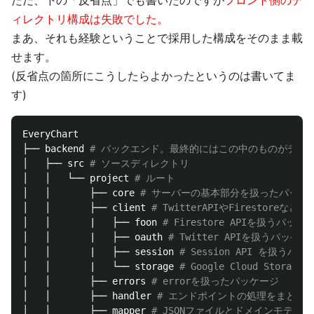
ィレクトリ構成は失敗でした。
まあ、それも経験ということで採用した構成をそのまま載
せます。
(反省点の箇所にこうしたらよかったというのは書いてま
す)
EveryChart

├── backend 
# バックエンド。最終的にはこの中のものがデプ
│   ├── src 
# ソースディレクトリ
│   │   └── project 
# ルート
│   │       ├── core 
# サーバーの基本部分を扱ったパッケ
│   │       ├── client 
# TwitterAPIやFiresto
│   │       |   ├── foon 
# Firestore APIを扱うパッケ
│   │       |   ├── oauth 
# Twitter APIを扱うパッケー
│   │       |   ├── session 
# Session API を扱うパ
│   │       |   └── storage 
# Google Cloud Stora
│   │       ├── errors 
# errorを扱ったパッケージ
│   │       ├── handler 
# エンドポイントの処理をまとめ
│   │       ├── mapper 
# JSONファイルとドメインモデ