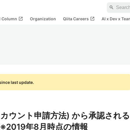
search
open_in_new
open_in_new
al Column
Organization
Qiita Careers
AI x Dev x Tea
ince last update.
登録 (アカウント申請方法) から承認される
2019年8月時点の情報