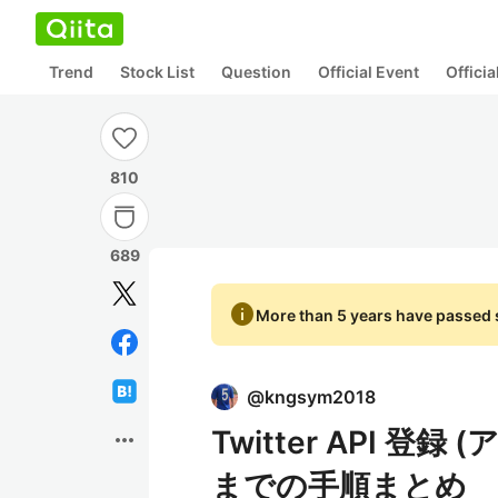
Trend
Stock List
Question
Official Event
Offici
810
689
info
More than 5 years have passed s
@
kngsym2018
Twitter API 
more_horiz
までの手順まとめ ※