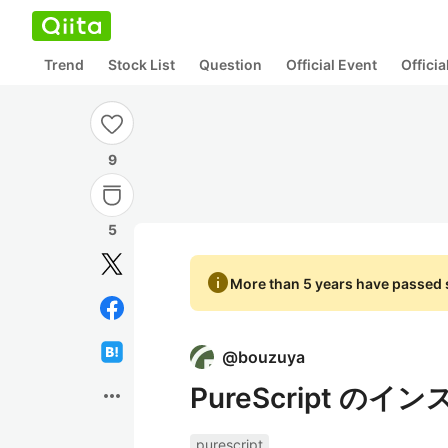
Trend
Stock List
Question
Official Event
Offici
9
5
info
More than 5 years have passed s
@
bouzuya
PureScript の
more_horiz
purescript