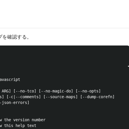
プを確認する。
vascript

 ARG] [--no-tco] [--no-magic-do] [--no-opts]

s] [-c|--comments] [--source-maps] [--dump-corefn]

-json-errors]

w the version number

w this help text
