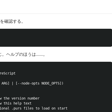
を確認する。
じ。ヘルプのほうは……。
eScript

 ARG] | [--node-opts NODE_OPTS])

w the version number

w this help text

ional .purs files to load on start
