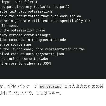
 input .purs file(s)

 output directory (default: "output")

able tail call optimizations

able the optimization that overloads the do

word to generate efficient code specifically for

Eff monad

p the optimization phase

play verbose error messages

lude comments in the generated code

erate source maps

p the (functional) core representation of the

piled code at output/*/corefn.json

not include comment header

nt errors to stderr as JSON

ろだが、NPM パッケージ
には入出力のための関
purescript
まれていないので、ここはスルー。