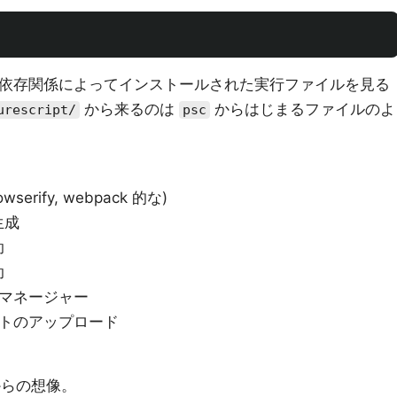
依存関係によってインストールされた実行ファイルを見る
から来るのは
からはじまるファイルのよ
urescript/
psc
owserify, webpack 的な)
生成
助
助
ジマネージャー
ントのアップロード
らの想像。