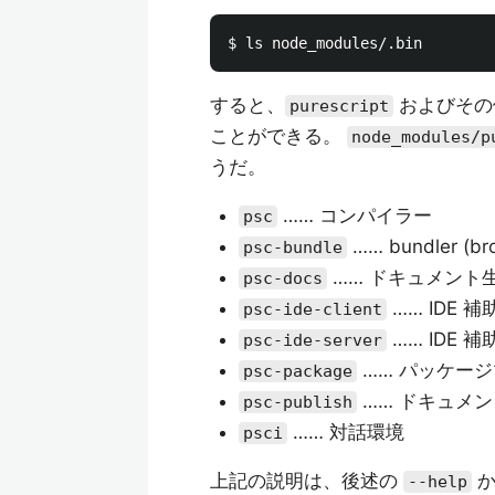
すると、
およびその
purescript
ことができる。
node_modules/p
うだ。
…… コンパイラー
psc
…… bundler (br
psc-bundle
…… ドキュメント
psc-docs
…… IDE 補
psc-ide-client
…… IDE 補
psc-ide-server
…… パッケー
psc-package
…… ドキュメ
psc-publish
…… 対話環境
psci
上記の説明は、後述の
か
--help