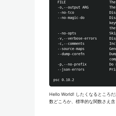
  FILE                     The
  -o,--output ARG          The
  --no-tco                 Dis
  --no-magic-do            Dis
                           key
                           the 
  --no-opts                Ski
  -v,--verbose-errors      Dis
  -c,--comments            Inc
  --source-maps            Gen
  --dump-corefn            Dum
                           com
  -p,--no-prefix           Do 
  --json-errors            Pri
Hello World! したくなるとこ
数どころか、標準的な関数さえ含