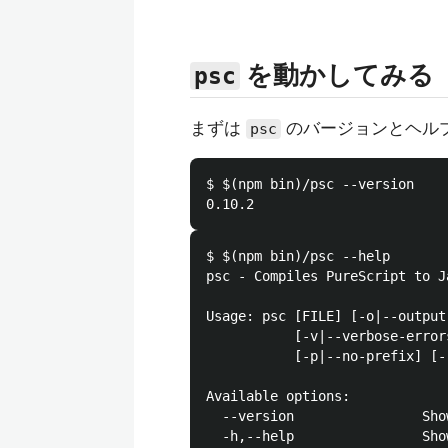
を動かしてみる
psc
まずは
のバージョンとヘル
psc
$ $(npm bin)/psc --version

$ $(npm bin)/psc --help

psc - Compiles PureScript to Ja
Usage: psc [FILE] [-o|--output
           [-v|--verbose-error
           [-p|--no-prefix] [-
Available options:

  --version                Sho
  -h,--help                Sho