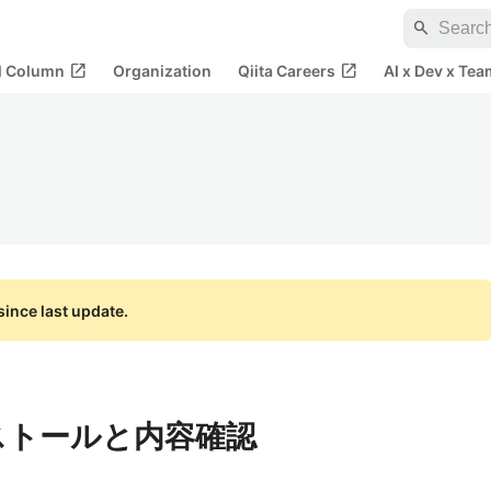
search
open_in_new
open_in_new
al Column
Organization
Qiita Careers
AI x Dev x Tea
ince last update.
インストールと内容確認