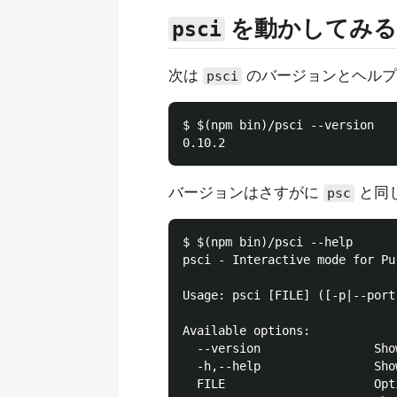
を動かしてみる
psci
次は
のバージョンとヘルプ
psci
$ $(npm bin)/psci --version

バージョンはさすがに
と同
psc
$ $(npm bin)/psci --help

psci - Interactive mode for Pur
Usage: psci [FILE] ([-p|--port
Available options:

  --version                Sho
  -h,--help                Sho
  FILE                     Opt