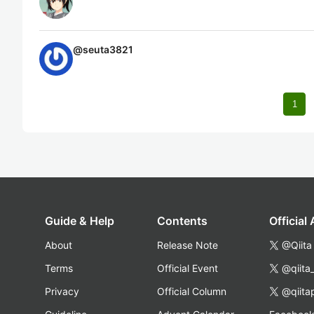
@
seuta3821
1
Guide & Help
Contents
Official
About
Release Note
@Qiita
Terms
Official Event
@qiita
Privacy
Official Column
@qiita