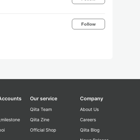
Follow
 Accounts
Our service
Company
Qiita Team
About Us
_milestone
Qiita Zine
Careers
poi
Official Shop
Qiita Blog