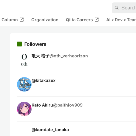
search
open_in_new
open_in_new
al Column
Organization
Qiita Careers
AI x Dev x Tea
Followers
敬大 増子
@
oth_verheorizon
@
kitakazex
Kato Akiru
@
paithiov909
@
kondate_tanaka