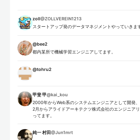
zoll
@
ZOLLVEREIN1213
スタートアップ発のデータマネジメントやっていきま
@
bee2
都内某所で機械学習エンジニアしてます。
@
tohru2
甲斐 甲
@
kai_kou
2000年からWeb系のシステムエンジニアとして開発
2月からアライドアーキテクツ株式会社のエンジニア
ってます。
純一 村田
@
Jun1mrt