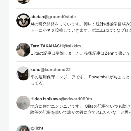
abetan
@
ground0state
AIの研究開発をしています。興味：統計/機械学習/AWS
トーに小ネタ投稿していきます。ポエムははてなブロ
Taro TAKAHASHI
@
sikkim
Qiitaの記事は削除しました。技術記事はZennで書いています。h
kunu
@
kunutomo22
平の運用保守エンジニアです。 Powershellがちょっ
ってる。
Hideo Ishikawa
@
edward999th
地方に住むエンジニアです。 Qiitaの記事でいつも
験等の記事を書いて誰かの役に立てればいいな、と思
@
licht