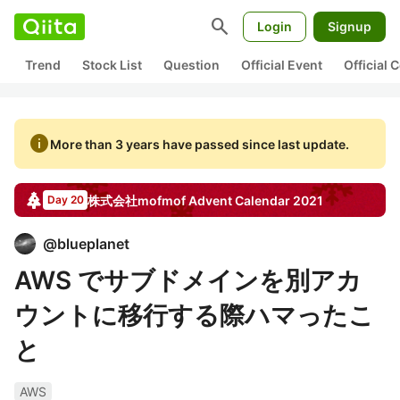
search
Login
Signup
Trend
Stock List
Question
Official Event
Official
info
More than 3 years have passed since last update.
株式会社mofmof
Advent Calendar
2021
Day 20
@
blueplanet
AWS でサブドメインを別アカ
ウントに移行する際ハマったこ
と
AWS