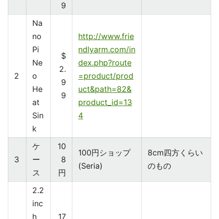
9
Na
no
http://www.frie
Pi
ndlyarm.com/in
$
Ne
dex.php?route
2.
2
o
=product/prod
9
He
uct&path=82&
9
at
product_id=13
Sin
4
k
ケ
10
100円ショップ
8cm四方くらい
3
ー
8
(Seria)
のもの
ス
円
2.2
inc
h
17