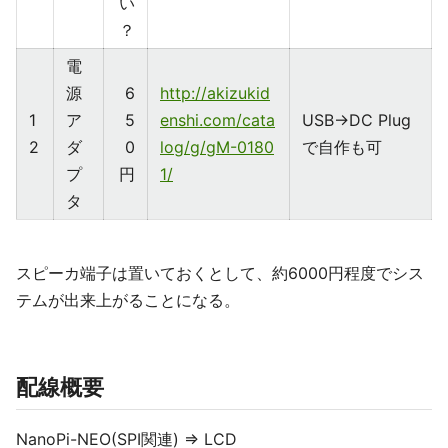
い
？
電
源
6
http://akizukid
1
ア
5
enshi.com/cata
USB→DC Plug
2
ダ
0
log/g/gM-0180
で自作も可
プ
円
1/
タ
スピーカ端子は置いておくとして、約6000円程度でシス
テムが出来上がることになる。
配線概要
NanoPi-NEO(SPI関連) ⇒ LCD