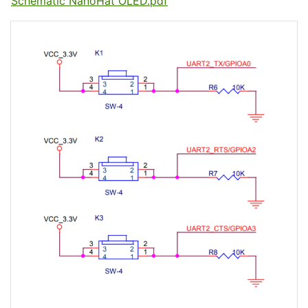
Schematic NanoHat OLED.pdf