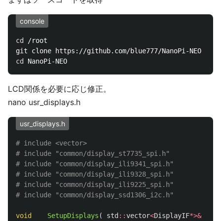
console
cd
 /root

cd 
LCD関係を必要に応じ修正。
nano usr_displays.h
usr_displays.h
# include <vector>

# include "common/display_st7735_spi.h"

# include "common/display_ili9341_spi.h"

# include "common/display_ili9328_spi.h"

# include "common/display_ili9225_spi.h"

void
SetupDisplays
(
std
::
vector
<
DisplayIF
*>&
iDis