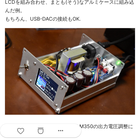
LCDを組み合わせ、まとも(そう)なアルミケースに組み込
んだ例。
もちろん、USB-DACの接続もOK.
安定化電源は、LM350を使用。LM350の出力電圧調整に
more_horiz
半固定抵抗を使ってはイケナイ。