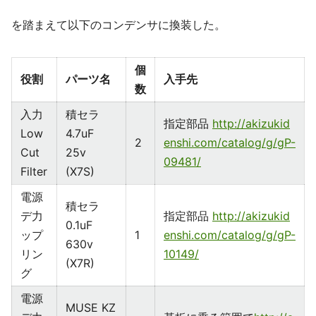
を踏まえて以下のコンデンサに換装した。
個
役割
パーツ名
入手先
数
入力
積セラ
指定部品
http://akizukid
Low
4.7uF
2
enshi.com/catalog/g/gP-
Cut
25v
09481/
Filter
(X7S)
電源
積セラ
デ力
指定部品
http://akizukid
0.1uF
ップ
1
enshi.com/catalog/g/gP-
630v
リン
10149/
(X7R)
グ
電源
MUSE KZ