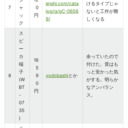
enshi.com/cata
けるタイプじゃ
7
ャ
0
log/g/gC-0656
ないと工作が難
ッ
円
9/
しくなる
ク
ス
ピ
ー
カ
余っていたので
16
端
付けた。昔はも
5
子
っと安かった気
8
9
yodobashi
とか
(W
がする。明らか
0
BT
なアンバラン
円
-
ス。
07
35
)