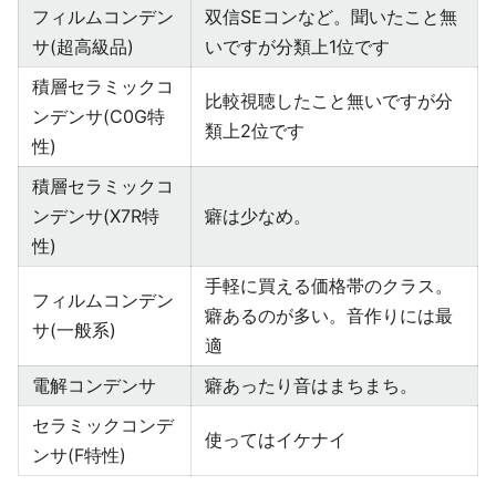
フィルムコンデン
双信SEコンなど。聞いたこと無
サ(超高級品)
いですが分類上1位です
積層セラミックコ
比較視聴したこと無いですが分
ンデンサ(C0G特
類上2位です
性)
積層セラミックコ
ンデンサ(X7R特
癖は少なめ。
性)
手軽に買える価格帯のクラス。
フィルムコンデン
癖あるのが多い。音作りには最
サ(一般系)
適
電解コンデンサ
癖あったり音はまちまち。
セラミックコンデ
使ってはイケナイ
ンサ(F特性)