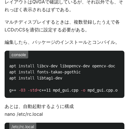
レイアウトはQVGAで確認しているが、それ以外でも、そ
れっぽく表示されるはずである。
マルチディスプレイするときは、複数登録したうえで各
LCDのCSを適切に設定する必要がある。
編集したら、パッケージのインストールとコンパイル。
console
apt 
install 
libcv-dev libopencv-dev opencv-doc

apt 
install 
fonts-takao-pgothic

apt 
install 
libtag1-dev

g++ 
-O3
-std
=
c++11 mpd_gui.cpp 
-o
 mpd_gui.cpp.o 
-pth
あとは、自動起動するように構成
nano /etc/rc.local
/etc/rc.local