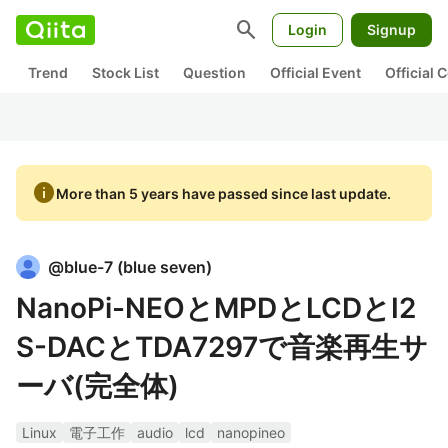
search
Login
Signup
Trend
Stock List
Question
Official Event
Official
info
More than 5 years have passed since last update.
@
blue-7
(
blue seven
)
NanoPi-NEOとMPDとLCDとI2
S-DACとTDA7297で音楽再生サ
ーバ(完全体)
Linux
電子工作
audio
lcd
nanopineo