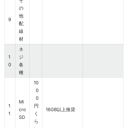
そ
の
他
9
配
線
材
ネ
1
ジ
0
各
種
10
0
0
Mi
1
円
cro
16GB以上推奨
1
く
SD
ら