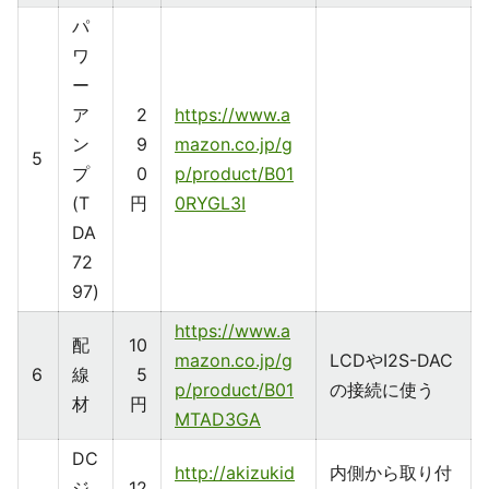
パ
ワ
ー
ア
2
https://www.a
ン
9
mazon.co.jp/g
5
プ
0
p/product/B01
(T
円
0RYGL3I
DA
72
97)
https://www.a
配
10
mazon.co.jp/g
LCDやI2S-DAC
6
線
5
p/product/B01
の接続に使う
材
円
MTAD3GA
DC
http://akizukid
内側から取り付
ジ
12