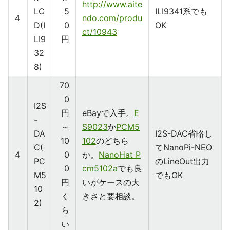
http://www.aite
LC
5
ILI9341系でも
4
ndo.com/produ
D(I
0
OK
ct/10943
LI9
円
32
8)
70
0
I2S
円
eBayで入手。
E
-
～
S9023
か
PCM5
DA
I2S-DAC省略し
10
102
のどちら
C(
てNanoPi-NEO
4
0
か。
NanoHat P
PC
のLineOut出力
0
cm5102a
でも良
M5
でもOK
円
いがケースの大
10
く
きさと要相談。
2)
ら
い