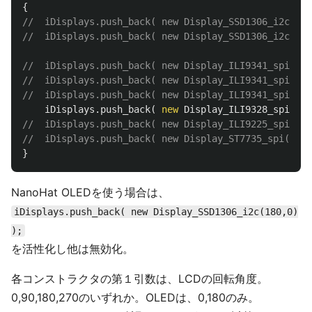
{
//	iDisplays.push_back( new Display_SSD1306_i2c(18
//	iDisplays.push_back( new Display_ILI9341_spi_TM
//	iDisplays.push_back( new Display_ILI9341_spi_TM
//	iDisplays.push_back( new Display_ILI9341_spi_TM
iDisplays
.
push_back
(
new
Display_ILI9328_spi_TM2
//	iDisplays.push_back( new Display_ILI9225_spi(27
//	iDisplays.push_back( new Display_ST7735_spi(90)
}
NanoHat OLEDを使う場合は、
iDisplays.push_back( new Display_SSD1306_i2c(180,0)
);
を活性化し他は無効化。
各コンストラクタの第１引数は、LCDの回転角度。
0,90,180,270のいずれか。OLEDは、0,180のみ。