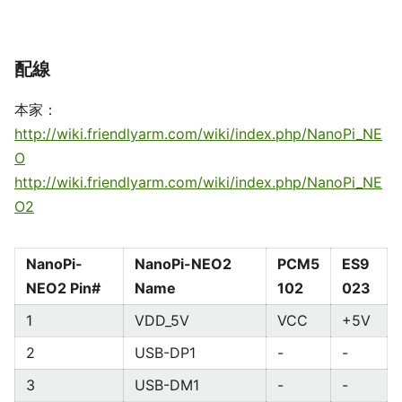
配線
本家：
http://wiki.friendlyarm.com/wiki/index.php/NanoPi_NE
O
http://wiki.friendlyarm.com/wiki/index.php/NanoPi_NE
O2
NanoPi-
NanoPi-NEO2
PCM5
ES9
NEO2 Pin#
Name
102
023
1
VDD_5V
VCC
+5V
2
USB-DP1
-
-
3
USB-DM1
-
-