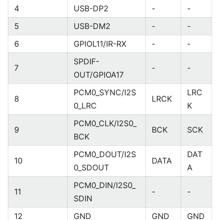
4
USB-DP2
-
-
5
USB-DM2
-
-
6
GPIOL11/IR-RX
-
-
SPDIF-
7
-
-
OUT/GPIOA17
PCM0_SYNC/I2S
LRC
8
LRCK
0_LRC
K
PCM0_CLK/I2S0_
9
BCK
SCK
BCK
PCM0_DOUT/I2S
DAT
10
DATA
0_SDOUT
A
PCM0_DIN/I2S0_
11
-
-
SDIN
12
GND
GND
GND