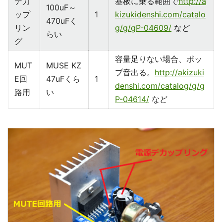
デ力
基板に乗る範囲で
http://a
100uF～
ップ
1
kizukidenshi.com/catalo
470uFく
リン
g/g/gP-04609/
など
らい
グ
容量足りない場合、ポッ
MUT
MUSE KZ
プ音出る。
http://akizuki
E回
47uFくら
1
denshi.com/catalog/g/g
路用
い
P-04614/
など