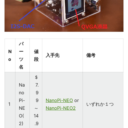
パ
N
ー
値
入手先
備考
o
ツ
段
名
＄
Na
7.
no
9
Pi-
9
NanoPi-NEO
or
1
いずれか１つ
NE
～
NanoPi-NEO2
O(
14
2)
.9