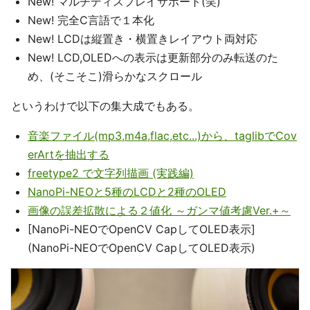
New! マルチディスプレイサポート(笑)
New! 完全C言語で１本化
New! LCDは縦置き・横置きレイアウト両対応
New! LCD,OLEDへの表示は更新部分のみ転送のた
め、(そこそこ)滑らかなスクロール
というわけで以下の集大成でもある。
音楽ファイル(mp3,m4a,flac,etc...)から、taglibでCov
erArtを抽出する
freetype2 で文字列描画 (実践編)
NanoPi-NEOと5種のLCDと2種のOLED
画像の誤差拡散による２値化 ～ガンマ値考慮Ver.+～
[NanoPi-NEOでOpenCV CapしてOLED表示]
(NanoPi-NEOでOpenCV CapしてOLED表示)