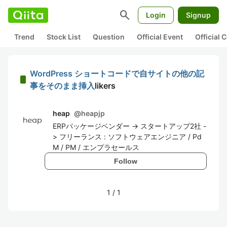
search
Login
Signup
Trend
Stock List
Question
Official Event
Official
WordPress ショートコードで自サイトの他の記
事をそのまま挿入
likers
heap
@
heapjp
ERPパッケージベンダー -> スタートアップ2社 -
> フリーランス : ソフトウェアエンジニア / Pd
M / PM / エンプラセールス
Follow
1
/
1