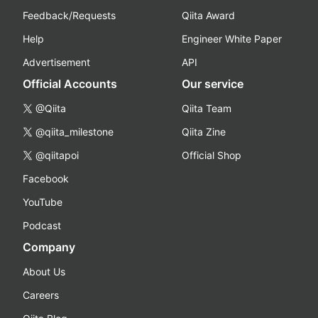
Feedback/Requests
Qiita Award
Help
Engineer White Paper
Advertisement
API
Official Accounts
Our service
@Qiita
Qiita Team
@qiita_milestone
Qiita Zine
@qiitapoi
Official Shop
Facebook
YouTube
Podcast
Company
About Us
Careers