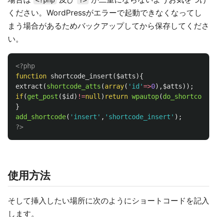
<?php
?>
ください。WordPressがエラーで起動できなくなってし
まう場合があるためバックアップしてから保存してくださ
い。
<?php
function
shortcode_insert
(
$atts
){
extract
(
shortcode_atts
(
array
(
'id'
=>
0
),
$atts
));
if
(
get_post
(
$id
)
!=
null
)
return
wpautop
(
do_shortcode
(
g
}
add_shortcode
(
'insert'
,
'shortcode_insert'
);
?>
使用方法
そして挿入したい場所に次のようにショートコードを記入
します。