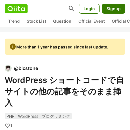
search
Login
Signup
Trend
Stock List
Question
Official Event
Official
info
More than 1 year has passed since last update.
@
bicstone
WordPress ショートコードで自
サイトの他の記事をそのまま挿
入
PHP
WordPress
プログラミング
1