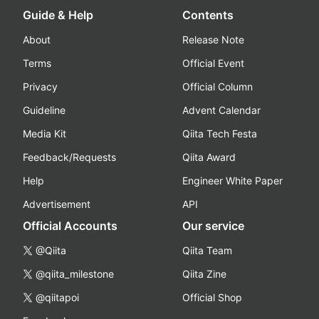
Guide & Help
Contents
About
Release Note
Terms
Official Event
Privacy
Official Column
Guideline
Advent Calendar
Media Kit
Qiita Tech Festa
Feedback/Requests
Qiita Award
Help
Engineer White Paper
Advertisement
API
Official Accounts
Our service
@Qiita
Qiita Team
@qiita_milestone
Qiita Zine
@qiitapoi
Official Shop