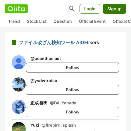
search
Login
Signup
Trend
Stock List
Question
Official Event
Official
ファイル改ざん検知ツール AIDE
likers
@
ucenthusiast
Follow
@
ysdwtroiau
Follow
正成 柳田
@
DA-Yanada
Follow
Yuki
@
firebird_splash