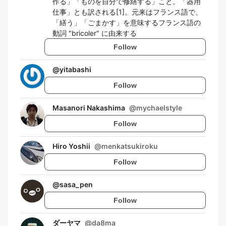
作る」「ものを自分で修繕する」こと。「器用
仕事」とも訳される[1]。元来はフランス語で、
「繕う」「ごまかす」を意味するフランス語の
動詞 "bricoler" に由来する
Follow
@
yitabashi
Follow
Masanori Nakashima
@
mychaelstyle
Follow
Hiro Yoshii
@
menkatsukiroku
Follow
@
sasa_pen
Follow
ダーヤマ
@
da8ma