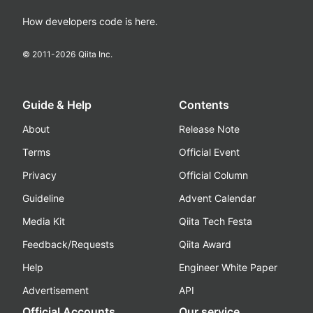
How developers code is here.
© 2011-
2026
Qiita Inc.
Guide & Help
Contents
About
Release Note
Terms
Official Event
Privacy
Official Column
Guideline
Advent Calendar
Media Kit
Qiita Tech Festa
Feedback/Requests
Qiita Award
Help
Engineer White Paper
Advertisement
API
Official Accounts
Our service