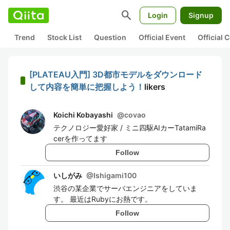
search
Login
Signup
Trend
Stock List
Question
Official Event
Official
[PLATEAU入門] 3D都市モデルをダウンロード
して内容を簡単に把握しよう！
likers
Koichi Kobayashi
@
covao
テクノロジー愛好家 / ミニ四駆AIカーTatamiRa
cerを作ってます
Follow
いしがみ
@
Ishigami100
渋谷の某企業でサーバエンジニアをしていま
す。 最近はRubyにお熱です。
Follow