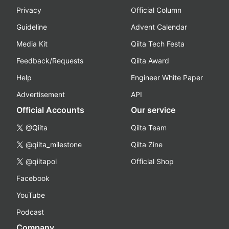
Privacy
Official Column
Guideline
Advent Calendar
Media Kit
Qiita Tech Festa
Feedback/Requests
Qiita Award
Help
Engineer White Paper
Advertisement
API
Official Accounts
Our service
@Qiita
Qiita Team
@qiita_milestone
Qiita Zine
@qiitapoi
Official Shop
Facebook
YouTube
Podcast
Company