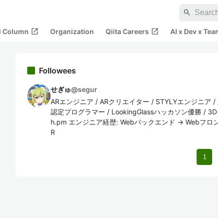
search
open_in_new
open_in_new
al Column
Organization
Qiita Careers
AI x Dev x Tea
Followees
せぎゅ
@
segur
ARエンジニア / ARクリエイター / STYLYエンジニア / 
認定プログラマー / LookingGlassハッカソン優勝 / 3Dモ
h.pm エンジニア経歴: Webバックエンド → Webフロントエン
R
1