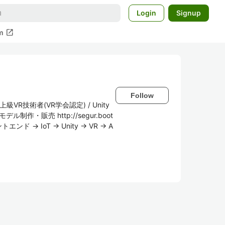
Login
Signup
open_in_new
m
Follow
上級VR技術者(VR学会認定) / Unity
デル制作・販売 http://segur.boot
ド → IoT → Unity → VR → A