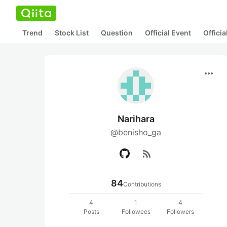
Trend
Stock List
Question
Official Event
Offici
more_horiz
Narihara
@benisho_ga
rss_feed
84
Contributions
4
1
4
Posts
Followees
Followers