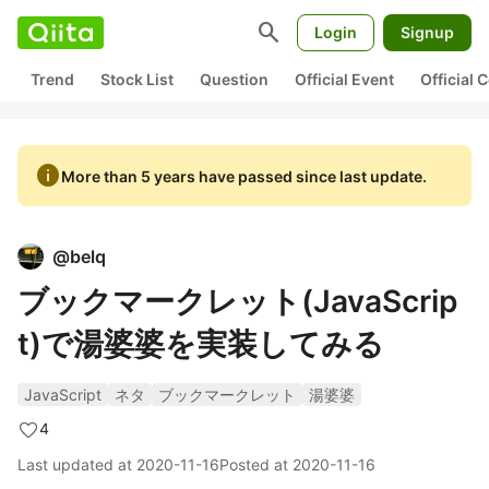
search
Login
Signup
Trend
Stock List
Question
Official Event
Official
info
More than 5 years have passed since last update.
@
belq
ブックマークレット(JavaScrip
t)で湯婆婆を実装してみる
JavaScript
ネタ
ブックマークレット
湯婆婆
4
Last updated at
2020-11-16
Posted at
2020-11-16