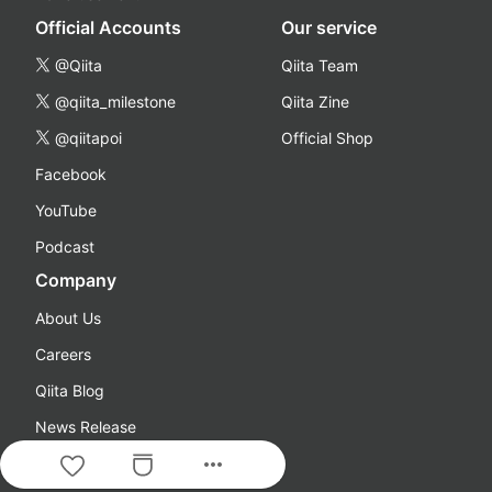
Official Accounts
Our service
@Qiita
Qiita Team
@qiita_milestone
Qiita Zine
@qiitapoi
Official Shop
Facebook
YouTube
Podcast
Company
About Us
Careers
Qiita Blog
News Release
more_horiz