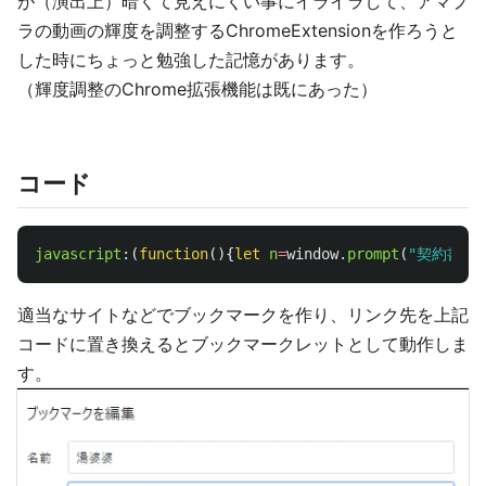
が（演出上）暗くて見えにくい事にイライラして、アマプ
ラの動画の輝度を調整するChromeExtensionを作ろうと
した時にちょっと勉強した記憶があります。
（輝度調整のChrome拡張機能は既にあった）
コード
javascript
:(
function
(){
let
n
=
window
.
prompt
(
"
契約書だ
適当なサイトなどでブックマークを作り、リンク先を上記
コードに置き換えるとブックマークレットとして動作しま
す。