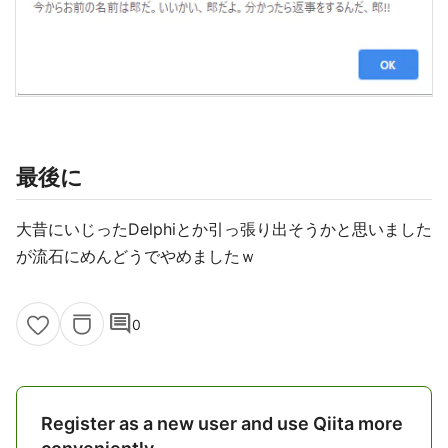
最後に
大昔にいじったDelphiとか引っ張り出そうかと思いました
が流石にめんどうでやめましたｗ
comment
0
Register as a new user and use Qiita more