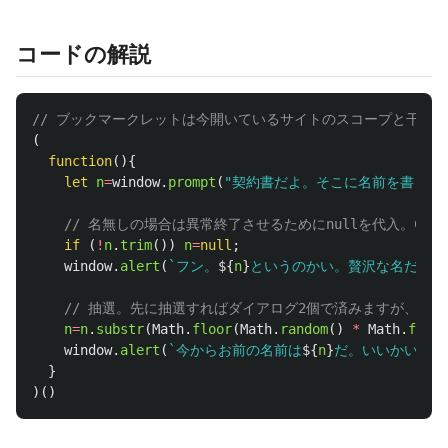
コードの解説
// ブックマークレットは今開いているサイトのスコープと干渉
(
function
(){
let
n
=
window
.
prompt
(
"
契約書だよ。そこに名前を書きな
// 名無しの場合は異常終了させるためにnullを代入。Cannot re
if 
(
!
n
.
trim
())
n
=
null
;
window
.
alert
(
`フン。
${
n
}
というのかい。贅沢な名だねぇ
// 抽選。先に抽選すればダイアログ2個で済みますが、あ
n
=
n
.
substr
(
Math
.
floor
(
Math
.
random
()
*
Math
.
floor
window
.
alert
(
`今からお前の名前は
${
n
}
だ。いいかい、
${
}
)()