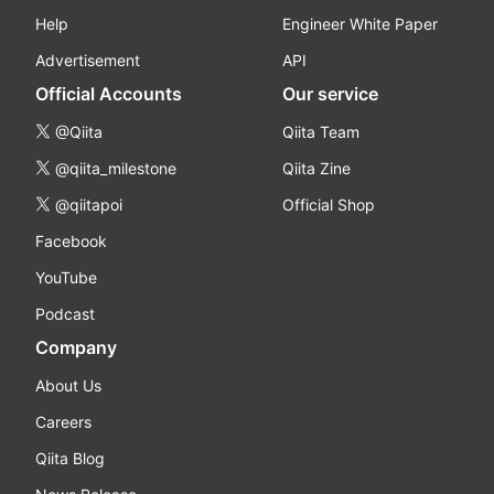
Help
Engineer White Paper
Advertisement
API
Official Accounts
Our service
@Qiita
Qiita Team
@qiita_milestone
Qiita Zine
@qiitapoi
Official Shop
Facebook
YouTube
Podcast
Company
About Us
Careers
Qiita Blog