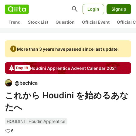
search
Login
Signup
Trend
Stock List
Question
Official Event
Official
info
More than 3 years have passed since last update.
Houdini Apprentice
Advent Calendar
2021
Day 19
@
bechica
これから Houdini を始めるあな
たへ
HOUDINI
HoudiniApprentice
6