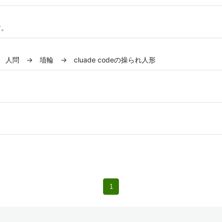
す。
問 → 埴輪 → cluade codeの操られ人形
1