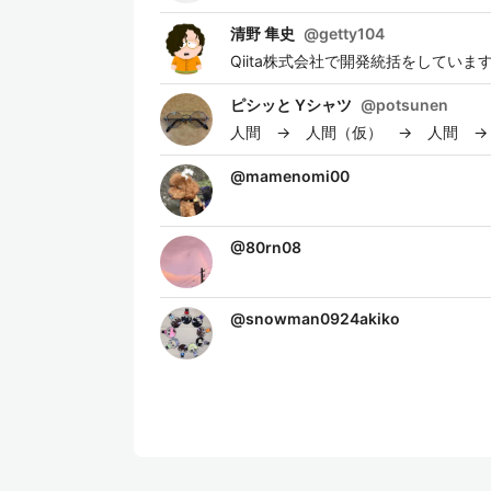
清野 隼史
@
getty104
Qiita株式会社で開発統括をしていま
ピシッと Yシャツ
@
potsunen
人間 → 人間（仮） → 人間 → 人
@
mamenomi00
@
80rn08
@
snowman0924akiko