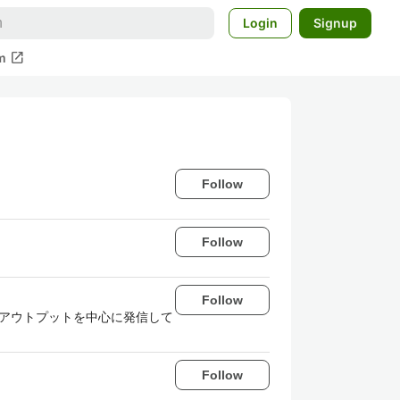
Login
Signup
open_in_new
m
Follow
Follow
Follow
学習のアウトプットを中心に発信して
Follow