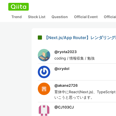
Trend
Stock List
Question
Official Event
Offici
【Next.js/App Router】レンダリ
@
ryota2023
coding / 情報収集 / 勉強
@
crydol
@
akane2726
育休中にReact(Next.js)、T
いこうと思っています。
@
CJ103CJ