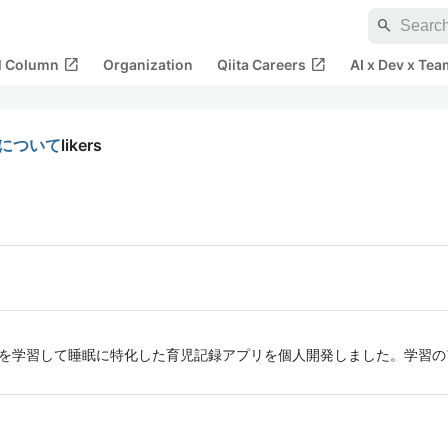
search
open_in_new
open_in_new
al Column
Organization
Qiita Careers
AI x Dev x Tea
ングについて
likers
ypeScriptを学習して睡眠に特化した育児記録アプリを個人開発しました。