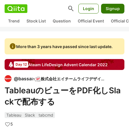
search
Login
Signup
Trend
Stock List
Question
Official Event
Official
info
More than 3 years have passed since last update.
Ateam LifeDesign
Advent Calendar
2022
Day 12
@
bassa
in
株式会社エイチームライフデザイン
TableauのビューをPDF化しSla
ckで配布する
Tableau
Slack
tabcmd
5