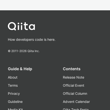
How developers code is here.
© 2011-
2026
Qiita Inc.
Guide & Help
Contents
About
Release Note
Terms
Official Event
Privacy
Official Column
Guideline
Advent Calendar
Media Kit
Qiita Tech Festa