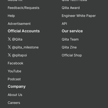
Feedback/Requests
Qiita Award
Help
Engineer White Paper
Advertisement
API
Official Accounts
Our service
@Qiita
Qiita Team
@qiita_milestone
Qiita Zine
@qiitapoi
Official Shop
Facebook
YouTube
Podcast
Company
About Us
Careers