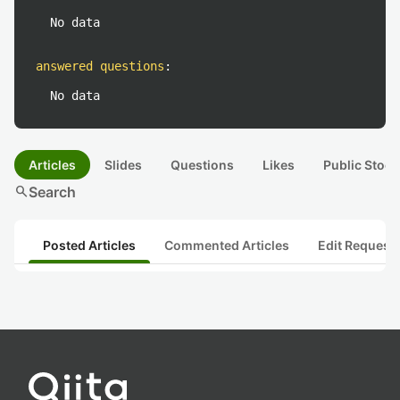
No data
answered questions
:
No data
Articles
Slides
Questions
Likes
Public Stock
search
Search
Posted Articles
Commented Articles
Edit Request