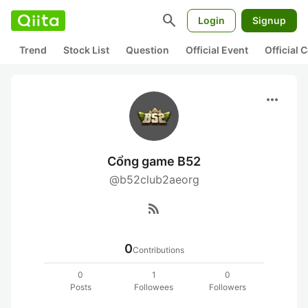
search
Login
Signup
Trend
Stock List
Question
Official Event
Official
more_horiz
Cổng game B52
@b52club2aeorg
rss_feed
0
Contributions
0
1
0
Posts
Followees
Followers