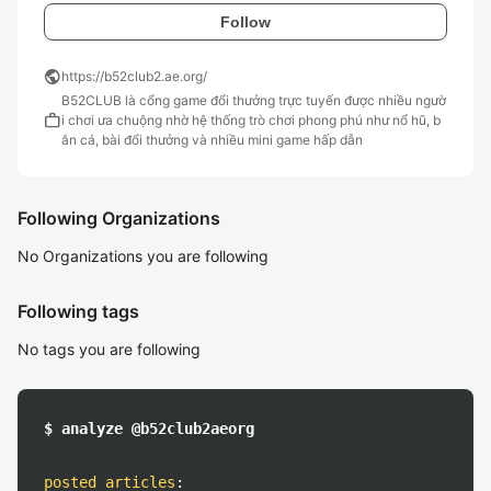
Follow
public
https://b52club2.ae.org/
B52CLUB là cổng game đổi thưởng trực tuyến được nhiều ngườ
work
i chơi ưa chuộng nhờ hệ thống trò chơi phong phú như nổ hũ, b
ắn cá, bài đổi thưởng và nhiều mini game hấp dẫn
Following Organizations
No Organizations you are following
Following tags
No tags you are following
$ analyze @b52club2aeorg
posted articles
: