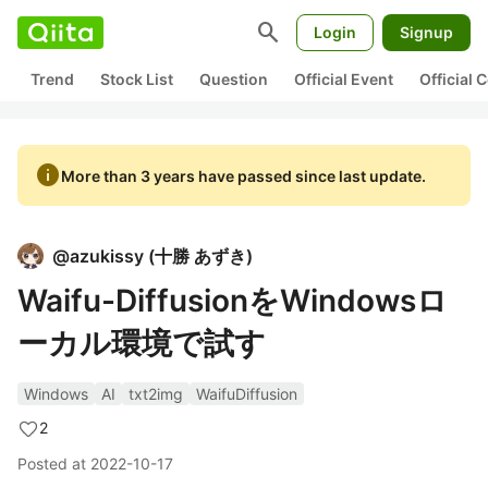
search
Login
Signup
Trend
Stock List
Question
Official Event
Official
info
More than 3 years have passed since last update.
@
azukissy
(
十勝 あずき
)
Waifu-DiffusionをWindowsロ
ーカル環境で試す
Windows
AI
txt2img
WaifuDiffusion
2
Posted at
2022-10-17