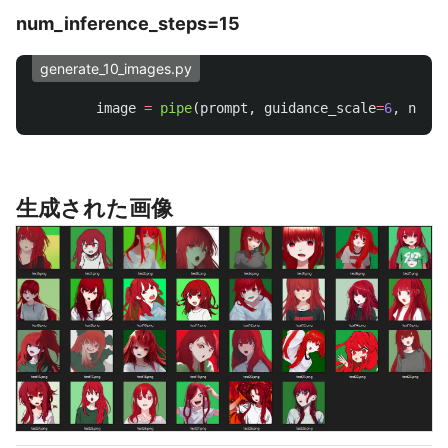
num_inference_steps=15
generate_10_images.py
image
=
pipe
(
prompt
,
guidance_scale
=
6
,
num_i
生成された画像