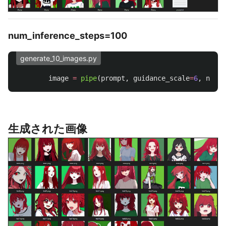
num_inference_steps=100
generate_10_images.py
image
=
pipe
(
prompt
,
guidance_scale
=
6
,
num_i
生成された画像