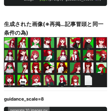
生成された画像(※再掲…記事冒頭と同一
条件の為)
guidance_scale=8
generate_10_images.py