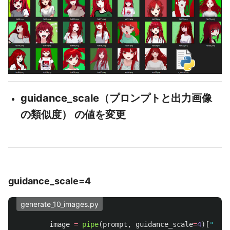
guidance_scale（プロンプトと出力画像
の類似度） の値を変更
guidance_scale=4
generate_10_images.py
image
=
pipe
(
prompt
,
guidance_scale
=
4
)[
"
samp