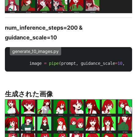
num_inference_steps=200 &
guidance_scale=10
generate_10_images.py
image
=
pipe
(
prompt
,
guidance_scale
=
10
,
num_
生成された画像