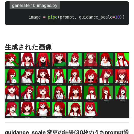
generate_10_images.py
image
=
pipe
(
prompt
,
guidance_scale
=
10
)[
"
sam
生成された画像
guidance_scale 変更の結果(30枚のうちprompt通