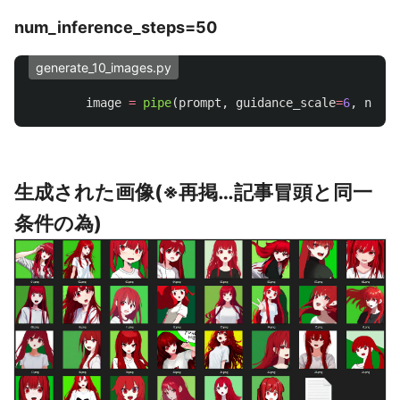
num_inference_steps=50
generate_10_images.py
image
=
pipe
(
prompt
,
guidance_scale
=
6
,
num_i
生成された画像(※再掲…記事冒頭と同一
条件の為)