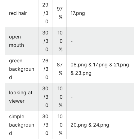
29
97
red hair
/3
17.png
%
0
30
10
open
/3
0
-
mouth
0
%
green
26
87
08.png & 17.png & 21.png
backgroun
/3
%
& 23.png
d
0
30
10
looking at
/3
0
-
viewer
0
%
simple
30
10
backgroun
/3
0
20.png & 24.png
d
0
%