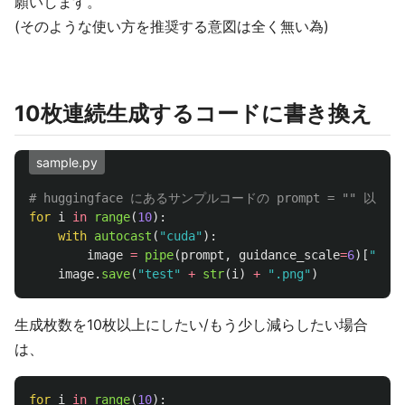
願いします。
(そのような使い方を推奨する意図は全く無い為)
10枚連続生成するコードに書き換え
sample.py
for
i
in
range
(
10
):
with
autocast
(
"
cuda
"
):
image
=
pipe
(
prompt
,
guidance_scale
=
6
)[
"
samp
image
.
save
(
"
test
"
+
str
(
i
)
+
"
.png
"
)
生成枚数を10枚以上にしたい/もう少し減らしたい場合
は、
for
i
in
range
(
10
):