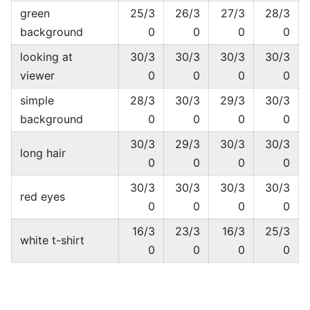
green
25/3
26/3
27/3
28/3
background
0
0
0
0
looking at
30/3
30/3
30/3
30/3
viewer
0
0
0
0
simple
28/3
30/3
29/3
30/3
background
0
0
0
0
30/3
29/3
30/3
30/3
long hair
0
0
0
0
30/3
30/3
30/3
30/3
red eyes
0
0
0
0
16/3
23/3
16/3
25/3
white t-shirt
0
0
0
0