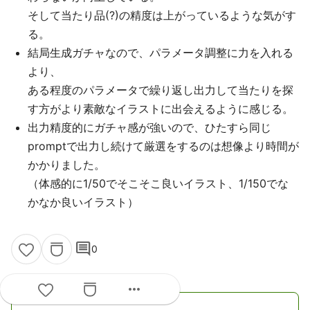
そして当たり品(?)の精度は上がっているような気がす
る。
結局生成ガチャなので、パラメータ調整に力を入れる
より、
ある程度のパラメータで繰り返し出力して当たりを探
す方がより素敵なイラストに出会えるように感じる。
出力精度的にガチャ感が強いので、ひたすら同じ
promptで出力し続けて厳選をするのは想像より時間が
かかりました。
（体感的に1/50でそこそこ良いイラスト、1/150でな
かなか良いイラスト）
comment
0
more_horiz