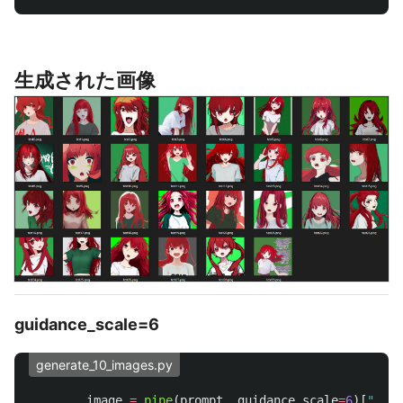
生成された画像
guidance_scale=6
generate_10_images.py
image
=
pipe
(
prompt
,
guidance_scale
=
6
)[
"
samp