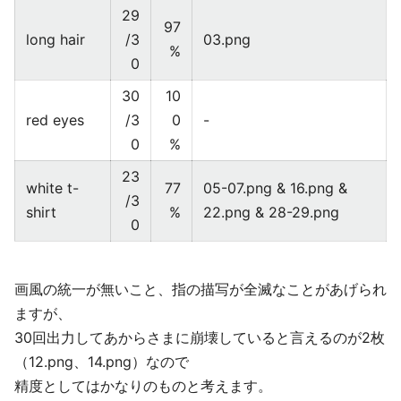
29
97
long hair
/3
03.png
%
0
30
10
red eyes
/3
0
-
0
%
23
white t-
77
05-07.png & 16.png &
/3
shirt
%
22.png & 28-29.png
0
画風の統一が無いこと、指の描写が全滅なことがあげられ
ますが、
30回出力してあからさまに崩壊していると言えるのが2枚
（12.png、14.png）なので
精度としてはかなりのものと考えます。