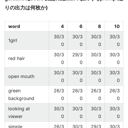
りの出力は何枚か)
word
4
6
8
10
30/3
30/3
30/3
30/3
1girl
0
0
0
0
30/3
29/3
30/3
30/3
red hair
0
0
0
0
30/3
30/3
30/3
30/3
open mouth
0
0
0
0
green
26/3
26/3
26/3
26/3
background
0
0
0
0
looking at
30/3
30/3
30/3
30/3
viewer
0
0
0
0
simple
26/3
30/3
29/3
30/3