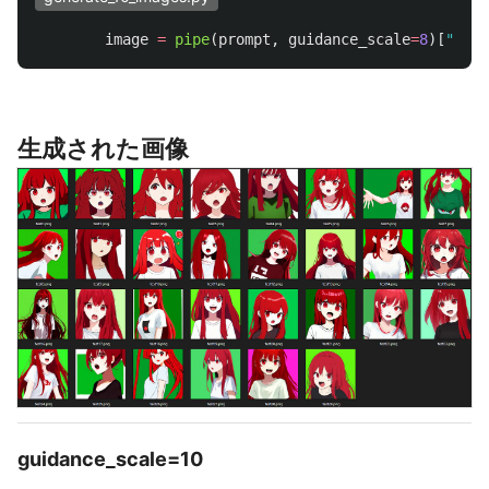
image
=
pipe
(
prompt
,
guidance_scale
=
8
)[
"
samp
生成された画像
guidance_scale=10