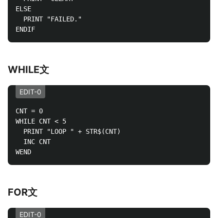
ELSE

  PRINT "FAILED."

WHILE文
EDIT-0
CNT = 0

WHILE CNT < 5

  PRINT "LOOP " + STR$(CNT)

  INC CNT

FOR文
EDIT-0