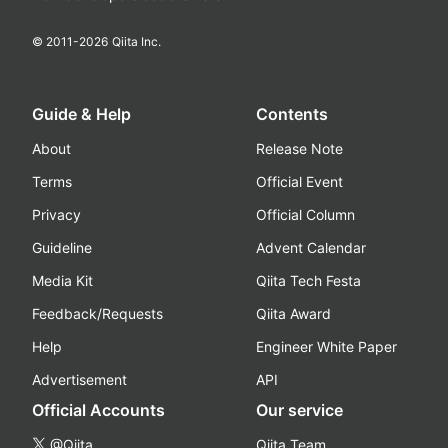
© 2011-
2026
Qiita Inc.
Guide & Help
Contents
About
Release Note
Terms
Official Event
Privacy
Official Column
Guideline
Advent Calendar
Media Kit
Qiita Tech Festa
Feedback/Requests
Qiita Award
Help
Engineer White Paper
Advertisement
API
Official Accounts
Our service
@Qiita
Qiita Team