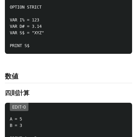
OPTION STRICT

VAR I% = 123

VAR D# = 3.14

VAR S$ = "XYZ"

数値
四則計算
EDIT-0
A = 5

B = 3
