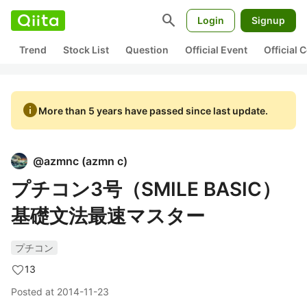
search
Login
Signup
Trend
Stock List
Question
Official Event
Official
info
More than 5 years have passed since last update.
@
azmnc
(
azmn c
)
プチコン3号（SMILE BASIC）
基礎文法最速マスター
プチコン
13
Posted at
2014-11-23