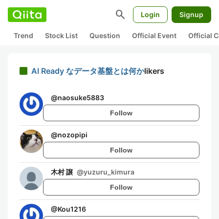
search
Login
Signup
Trend
Stock List
Question
Official Event
Official
AI Ready なデータ基盤とは何か
likers
@
naosuke5883
Follow
@
nozopipi
Follow
木村 譲
@
yuzuru_kimura
Follow
@
Kou1216