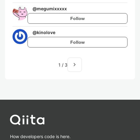
@
megumixxxxx
Follow
@
kinolove
Follow
navigate_next
1
/
3
How developers code is here.