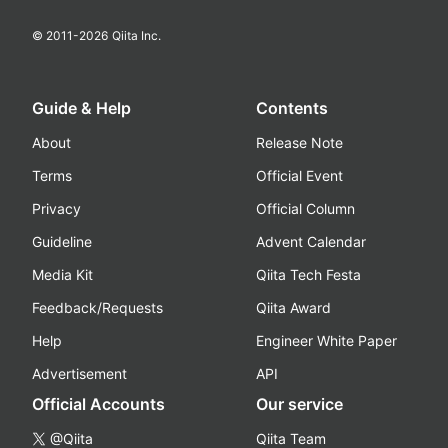
© 2011-
2026
Qiita Inc.
Guide & Help
Contents
About
Release Note
Terms
Official Event
Privacy
Official Column
Guideline
Advent Calendar
Media Kit
Qiita Tech Festa
Feedback/Requests
Qiita Award
Help
Engineer White Paper
Advertisement
API
Official Accounts
Our service
@Qiita
Qiita Team