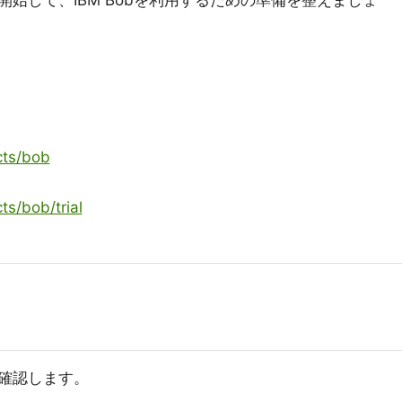
始して、IBM Bobを利用するための準備を整えましょ
cts/bob
s/bob/trial
確認します。