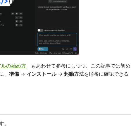
イアルの始め方
」もあわせて参考にしつつ、この記事では初め
に、
準備
→
インストール
→
起動方法
を順番に確認できる
す。