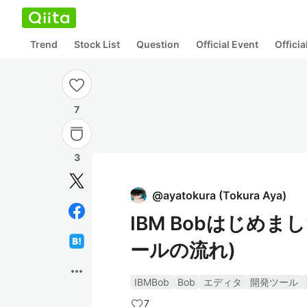
Trend
Stock List
Question
Official Event
Offici
7
3
@
ayatokura
(
Tokura Aya
)
IBM Bobはじめ
ールの流れ)
more_horiz
IBMBob
Bob
エディタ
開発ツール
7