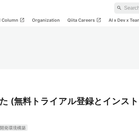
search
open_in_new
open_in_new
al Column
Organization
Qiita Careers
AI x Dev x Tea
ました (無料トライアル登録とインスト
開発環境構築