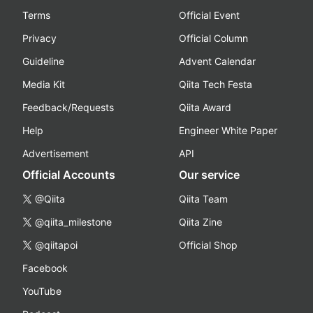
Terms
Official Event
Privacy
Official Column
Guideline
Advent Calendar
Media Kit
Qiita Tech Festa
Feedback/Requests
Qiita Award
Help
Engineer White Paper
Advertisement
API
Official Accounts
Our service
@Qiita
Qiita Team
@qiita_milestone
Qiita Zine
@qiitapoi
Official Shop
Facebook
YouTube