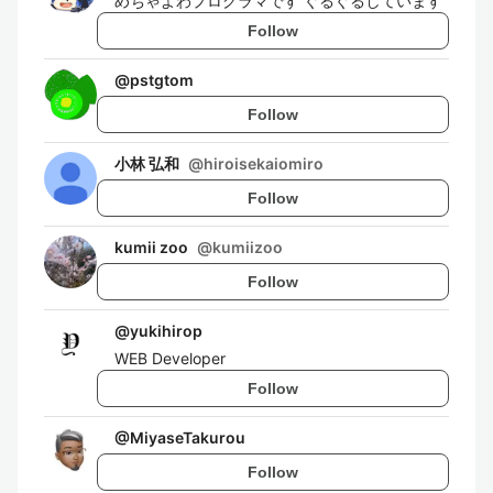
めちゃよわプログラマです ぐるぐるしています
Follow
@
pstgtom
Follow
小林 弘和
@
hiroisekaiomiro
Follow
kumii zoo
@
kumiizoo
Follow
@
yukihirop
WEB Developer
Follow
@
MiyaseTakurou
Follow