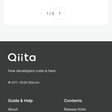
navigate_next
1
/
3
How developers code is here.
© 2011-
2026
Qiita Inc.
Guide & Help
Contents
About
Release Note