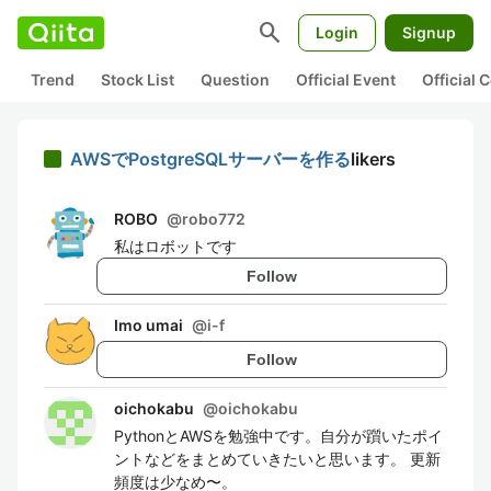
search
Login
Signup
Trend
Stock List
Question
Official Event
Official
AWSでPostgreSQLサーバーを作る
likers
ROBO
@
robo772
私はロボットです
Follow
Imo umai
@
i-f
Follow
oichokabu
@
oichokabu
PythonとAWSを勉強中です。自分が躓いたポイ
ントなどをまとめていきたいと思います。 更新
頻度は少なめ〜。