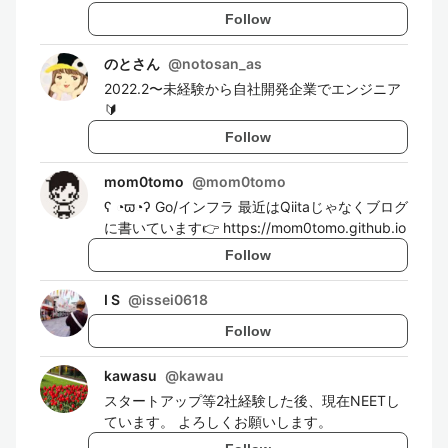
Follow
のとさん
@
notosan_as
2022.2〜未経験から自社開発企業でエンジニア
🔰
Follow
mom0tomo
@
mom0tomo
ʕ ◔ϖ◔ʔ Go/インフラ 最近はQiitaじゃなくブログ
に書いています👉 https://mom0tomo.github.io
Follow
I S
@
issei0618
Follow
kawasu
@
kawau
スタートアップ等2社経験した後、現在NEETし
ています。 よろしくお願いします。