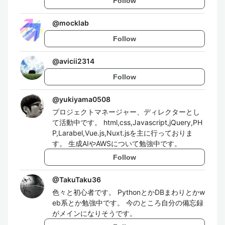
Follow
@
mocklab
Follow
@
avicii2314
Follow
@
yukiyama0508
プロジェクトマネージャー、ディレクターとし
て活動中です。 html,css,Javascript,jQuery,PH
P,Larabel,Vue.js,Nuxt.jsを主に行っておりま
す。 生成AIやAWSについて勉強中です。
Follow
@
TakuTaku36
色々と初心者です。 PythonとかDBまわりとかw
eb系とか勉強中です。 今のところ自分の備忘録
がメインになりそうです。