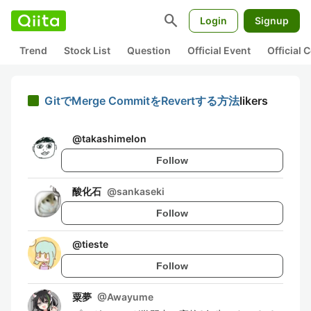
search
Login
Signup
Trend
Stock List
Question
Official Event
Official
GitでMerge CommitをRevertする方法
likers
@
takashimelon
Follow
酸化石
@
sankaseki
Follow
@
tieste
Follow
粟夢
@
Awayume