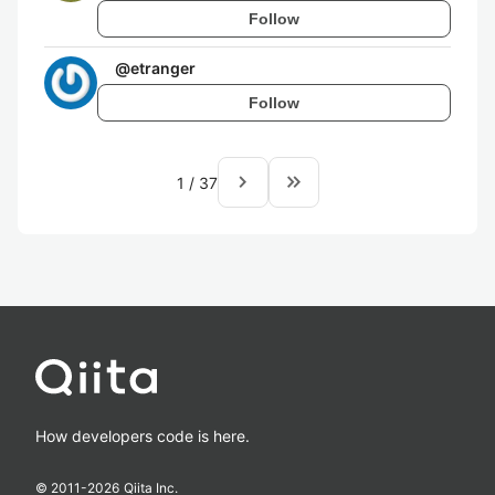
Follow
@
etranger
Follow
navigate_next
keyboard_double_arrow_right
1
/
37
How developers code is here.
© 2011-
2026
Qiita Inc.