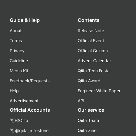
Guide & Help
Contents
About
Release Note
Terms
Official Event
Privacy
Official Column
Guideline
Advent Calendar
Media Kit
Qiita Tech Festa
Feedback/Requests
Qiita Award
Help
Engineer White Paper
Advertisement
API
Official Accounts
Our service
@Qiita
Qiita Team
@qiita_milestone
Qiita Zine