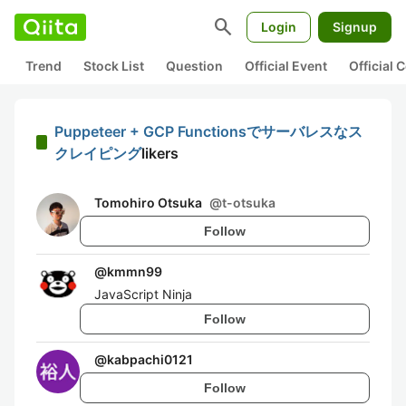
search
Login
Signup
Trend
Stock List
Question
Official Event
Official
Puppeteer + GCP Functionsでサーバレスなス
クレイピング
likers
Tomohiro Otsuka
@
t-otsuka
Follow
@
kmmn99
JavaScript Ninja
Follow
@
kabpachi0121
Follow