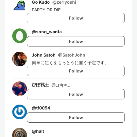
Go Kudo
@
zeriyoshi
PARTY OR DIE.
Follow
@
song_wanfa
Follow
John Satoh
@
SatohJohn
簡単に短くをもっとうに書く予定です。
Follow
ぴぽ戦士
@
_pipo_
Follow
@
tf0054
Follow
@
halt