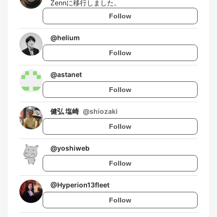
Zennに移行しました。
Follow
@
helium
Follow
@
astanet
Follow
健弘 塩崎
@
shiozaki
Follow
@
yoshiweb
Follow
@
Hyperion13fleet
Follow