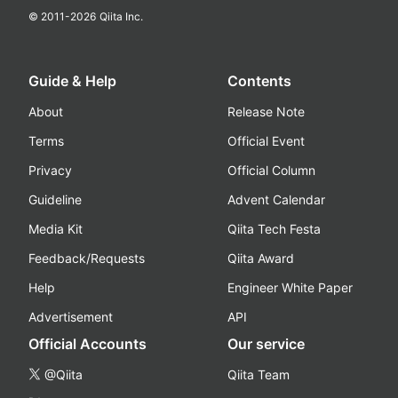
© 2011-
2026
Qiita Inc.
Guide & Help
Contents
About
Release Note
Terms
Official Event
Privacy
Official Column
Guideline
Advent Calendar
Media Kit
Qiita Tech Festa
Feedback/Requests
Qiita Award
Help
Engineer White Paper
Advertisement
API
Official Accounts
Our service
@Qiita
Qiita Team