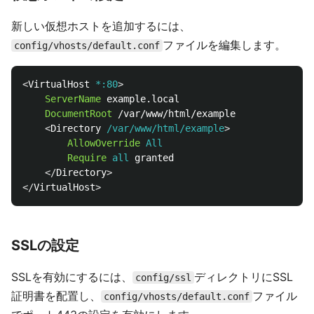
新しい仮想ホストを追加するには、
ファイルを編集します。
config/vhosts/default.conf
<
VirtualHost
 *:80
ServerName
 example.local

DocumentRoot
 /var/www/html/example

<
Directory
 /var/www/html/example
AllowOverride
All
Require
all
 granted

</
Directory
>

</
VirtualHost
SSLの設定
SSLを有効にするには、
ディレクトリにSSL
config/ssl
証明書を配置し、
ファイル
config/vhosts/default.conf