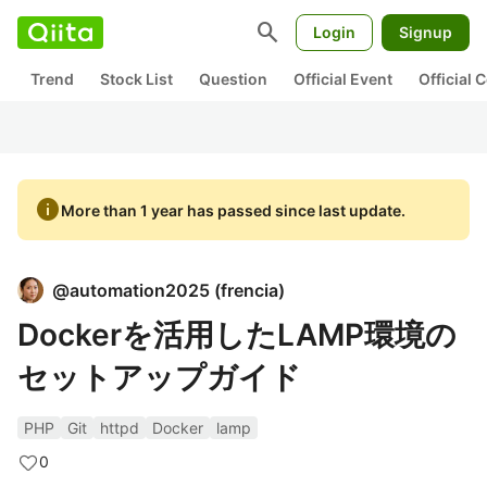
search
Login
Signup
Trend
Stock List
Question
Official Event
Official
info
More than 1 year has passed since last update.
@
automation2025
(
frencia
)
Dockerを活用したLAMP環境の
セットアップガイド
PHP
Git
httpd
Docker
lamp
0