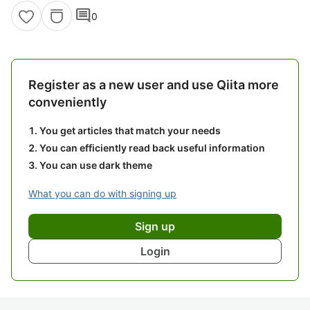
comment
0
Register as a new user and use Qiita more
conveniently
You get articles that match your needs
You can efficiently read back useful information
You can use dark theme
What you can do with signing up
Sign up
Login