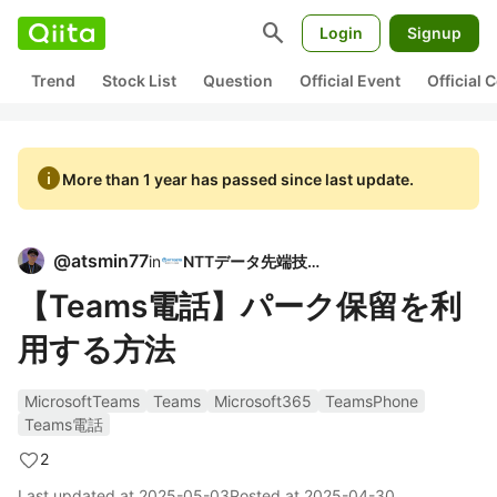
search
Login
Signup
Trend
Stock List
Question
Official Event
Official
info
More than 1 year has passed since last update.
@
atsmin77
in
NTTデータ先端技術
【Teams電話】パーク保留を利
用する方法
MicrosoftTeams
Teams
Microsoft365
TeamsPhone
Teams電話
2
Last updated at
2025-05-03
Posted at
2025-04-30