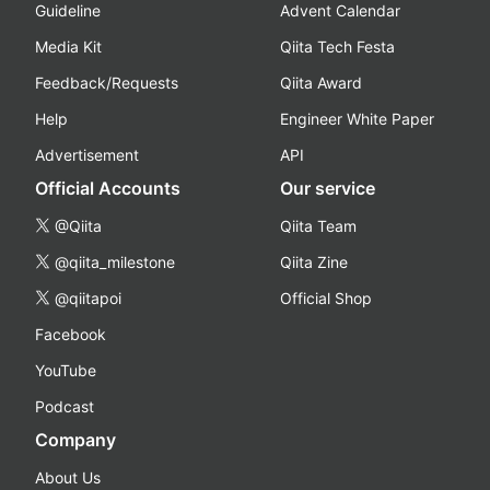
Guideline
Advent Calendar
Media Kit
Qiita Tech Festa
Feedback/Requests
Qiita Award
Help
Engineer White Paper
Advertisement
API
Official Accounts
Our service
@Qiita
Qiita Team
@qiita_milestone
Qiita Zine
@qiitapoi
Official Shop
Facebook
YouTube
Podcast
Company
About Us