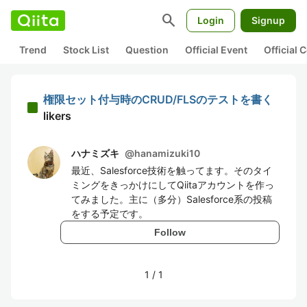
search
Login
Signup
Trend
Stock List
Question
Official Event
Official
権限セット付与時のCRUD/FLSのテストを書く
likers
ハナミズキ
@
hanamizuki10
最近、Salesforce技術を触ってます。そのタイ
ミングをきっかけにしてQiitaアカウントを作っ
てみました。主に（多分）Salesforce系の投稿
をする予定です。
Follow
1
/
1