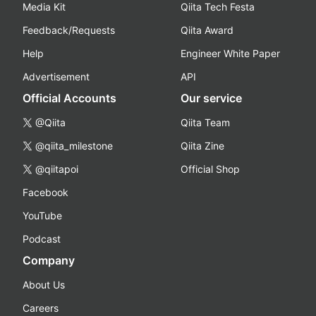
Media Kit
Qiita Tech Festa
Feedback/Requests
Qiita Award
Help
Engineer White Paper
Advertisement
API
Official Accounts
Our service
@Qiita
Qiita Team
@qiita_milestone
Qiita Zine
@qiitapoi
Official Shop
Facebook
YouTube
Podcast
Company
About Us
Careers