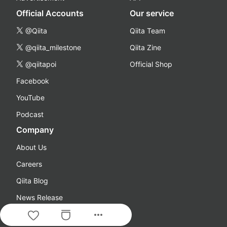
Official Accounts
Our service
@Qiita
Qiita Team
@qiita_milestone
Qiita Zine
@qiitapoi
Official Shop
Facebook
YouTube
Podcast
Company
About Us
Careers
Qiita Blog
News Release
more_horiz