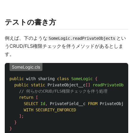
テストの書き方
例えば、下のような
とい
SomeLogic.readPrivateObjects
うCRUD/FLS権限チェックを伴うメソッドがあるとしま
す。
SomeLogic.cls
public
with
sharing
class
SomeLogic
{
public
static
PrivateObject__c
[]
readPrivateObject
// 何らかのCRUD/FLS権限チェックを伴う処理
return
[
SELECT
Id
,
PrivateField__c
FROM
PrivateObject_
WITH
SECURITY_ENFORCED
];
}
}