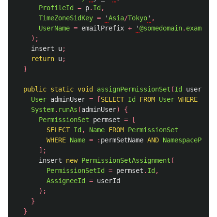
ProfileId
=
p
.
Id
,
TimeZoneSidKey
=
'
Asia
/
Tokyo
'
,
UserName
=
emailPrefix
+
'
@somedomain
.
example
.
);
insert
u
;
return
u
;
}
public
static
void
assignPermissionSet
(
Id
userId
,
User
adminUser
=
[
SELECT
Id
FROM
User
WHERE
Id
=
System
.
runAs
(
adminUser
)
{
PermissionSet
permset
=
[
SELECT
Id
,
Name
FROM
PermissionSet
WHERE
Name
=
:
permSetName
AND
NamespacePrefi
];
insert
new
PermissionSetAssignment
(
PermissionSetId
=
permset
.
Id
,
AssigneeId
=
userId
);
}
}