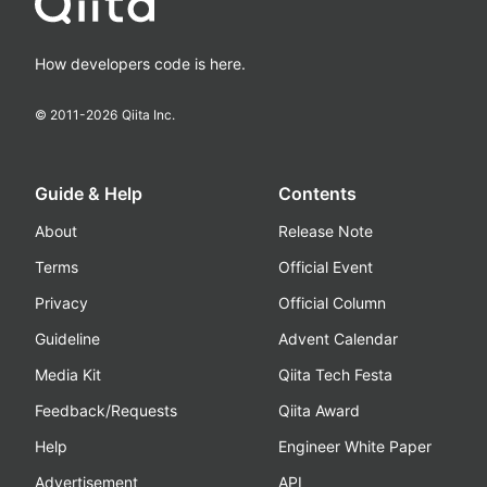
How developers code is here.
© 2011-
2026
Qiita Inc.
Guide & Help
Contents
About
Release Note
Terms
Official Event
Privacy
Official Column
Guideline
Advent Calendar
Media Kit
Qiita Tech Festa
Feedback/Requests
Qiita Award
Help
Engineer White Paper
Advertisement
API