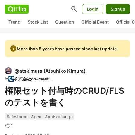
search
Login
Signup
Trend
Stock List
Question
Official Event
Official
info
More than 5 years have passed since last update.
@
atskimura
(
Atsuhiko Kimura
)
in
株式会社co-meeting
権限セット付与時のCRUD/FLS
のテストを書く
Salesforce
Apex
AppExchange
1