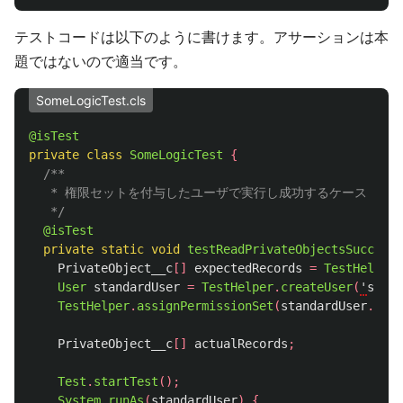
テストコードは以下のように書けます。アサーションは本
題ではないので適当です。
SomeLogicTest.cls
@isTest
private
class
SomeLogicTest
{
/**

   * 権限セットを付与したユーザで実行し成功するケース

   */
@isTest
private
static
void
testReadPrivateObjectsSuccess
(
PrivateObject__c
[]
expectedRecords
=
TestHelper
.
User
standardUser
=
TestHelper
.
createUser
(
'
stand
TestHelper
.
assignPermissionSet
(
standardUser
.
Id
,
PrivateObject__c
[]
actualRecords
;
Test
.
startTest
();
System
.
runAs
(
standardUser
)
{