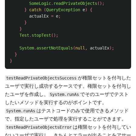
SomeLogic
.
readPrivateObjects
();
}
catch
(
QueryException
e
)
{
actualEx
=
e
;
}
}
Test
.
stopTest
();
System
.
assertNotEquals
(
null
,
actualEx
);
}
}
が権限セットを付与した
testReadPrivateObjectsSuccess
ユーザで実行し成功するケースです。権限セットを付与し
たユーザを作成し、
でそのユーザでテスト
System.runAs
したいメソッドを実行するのがポイントです。
はテストコードのみで使用できるメソッド
System.runAs
で、指定したユーザで処理を実行することができます。
は権限セットを付与してい
testReadPrivateObjectsError
ないユーザで実行し、きちんとエラーが出ることをアサー