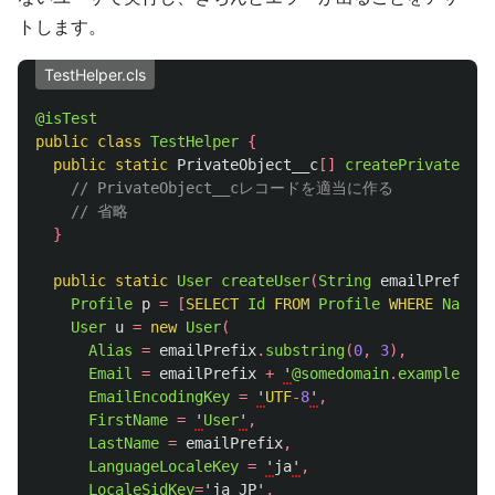
トします。
TestHelper.cls
@isTest
public
class
TestHelper
{
public
static
PrivateObject__c
[]
createPrivateObje
// PrivateObject__cレコードを適当に作る
// 省略
}
public
static
User
createUser
(
String
emailPrefix
,
Profile
p
=
[
SELECT
Id
FROM
Profile
WHERE
Name
=
User
u
=
new
User
(
Alias
=
emailPrefix
.
substring
(
0
,
3
),
Email
=
emailPrefix
+
'
@somedomain
.
example
.
com
EmailEncodingKey
=
'
UTF
-
8
'
,
FirstName
=
'
User
'
,
LastName
=
emailPrefix
,
LanguageLocaleKey
=
'
ja
'
,
LocaleSidKey
=
'
ja_JP
'
,