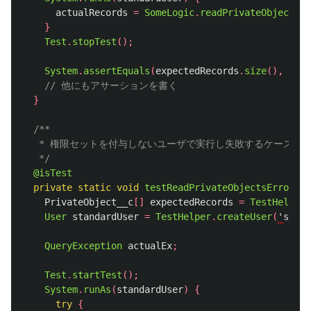
actualRecords
=
SomeLogic
.
readPrivateObjects
()
}
Test
.
stopTest
();
System
.
assertEquals
(
expectedRecords
.
size
(),
actu
// 他にもアサーションを書く
}
/**

   * 権限セットを付与しないユーザで実行し失敗するケース

   */
@isTest
private
static
void
testReadPrivateObjectsError
()
PrivateObject__c
[]
expectedRecords
=
TestHelper
.
User
standardUser
=
TestHelper
.
createUser
(
'
stand
QueryException
actualEx
;
Test
.
startTest
();
System
.
runAs
(
standardUser
)
{
try
{