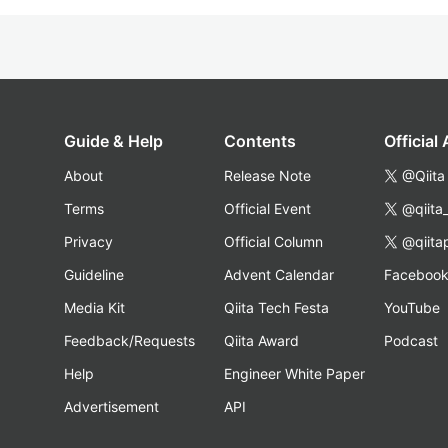
Guide & Help
Contents
Official
About
Release Note
@Qiita
Terms
Official Event
@qiita
Privacy
Official Column
@qiita
Guideline
Advent Calendar
Faceboo
Media Kit
Qiita Tech Festa
YouTube
Feedback/Requests
Qiita Award
Podcast
Help
Engineer White Paper
Advertisement
API