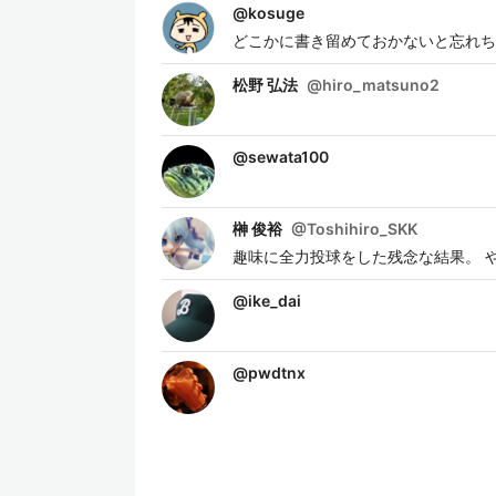
@
kosuge
どこかに書き留めておかないと忘れち
松野 弘法
@
hiro_matsuno2
@
sewata100
榊 俊裕
@
Toshihiro_SKK
趣味に全力投球をした残念な結果。 
@
ike_dai
@
pwdtnx