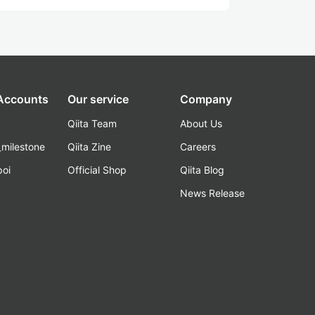
 Accounts
Our service
Company
Qiita Team
About Us
_milestone
Qiita Zine
Careers
poi
Official Shop
Qiita Blog
k
News Release