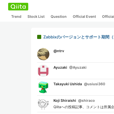
Trend
Stock List
Question
Official Event
Offici
Zabbixのバージョンとサポート期間（
@
ntrv
Ayuzaki
@
Ayuzaki
Takayuki Ushida
@
usiusi360
Koji Shiraishi
@
shiraco
Qiitaへの投稿記事、コメントは所