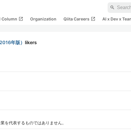
search
open_in_new
open_in_new
al Column
Organization
Qiita Careers
AI x Dev x Tea
2016年版）
likers
属企業を代表するものではありません。