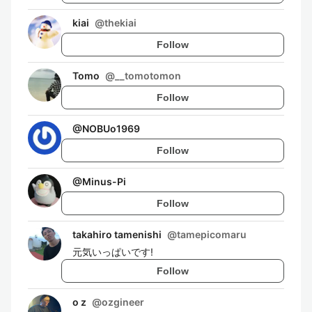
kiai
@
thekiai
Follow
Tomo
@
__tomotomon
Follow
@
NOBUo1969
Follow
@
Minus-Pi
Follow
takahiro tamenishi
@
tamepicomaru
元気いっぱいです!
Follow
o z
@
ozgineer