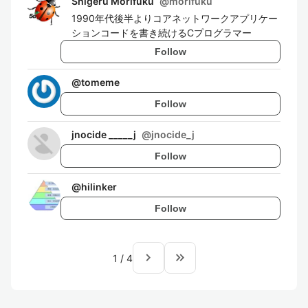
Shigeru Morifuku
@
morifuku
1990年代後半よりコアネットワークアプリケー
ションコードを書き続けるCプログラマー
Follow
@
tomeme
Follow
jnocide _____j
@
jnocide_j
Follow
@
hilinker
Follow
navigate_next
keyboard_double_arrow_right
1
/
4