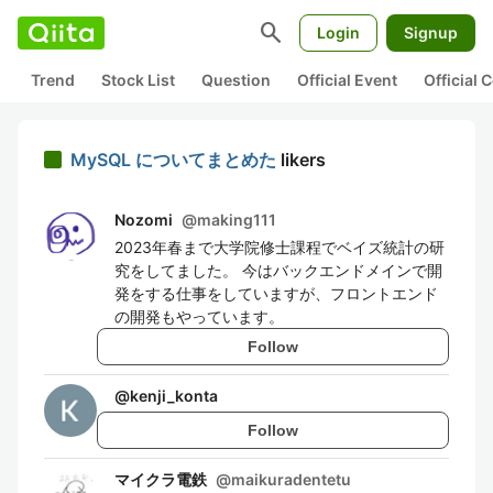
search
Login
Signup
Trend
Stock List
Question
Official Event
Official
MySQL についてまとめた
likers
Nozomi
@
making111
2023年春まで大学院修士課程でベイズ統計の研
究をしてました。 今はバックエンドメインで開
発をする仕事をしていますが、フロントエンド
の開発もやっています。
Follow
@
kenji_konta
Follow
マイクラ電鉄
@
maikuradentetu