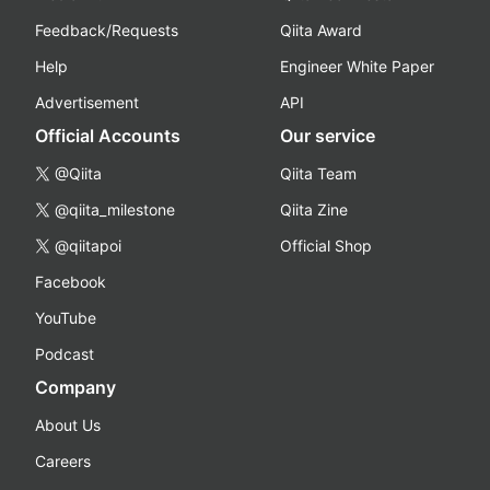
Feedback/Requests
Qiita Award
Help
Engineer White Paper
Advertisement
API
Official Accounts
Our service
@Qiita
Qiita Team
@qiita_milestone
Qiita Zine
@qiitapoi
Official Shop
Facebook
YouTube
Podcast
Company
About Us
Careers