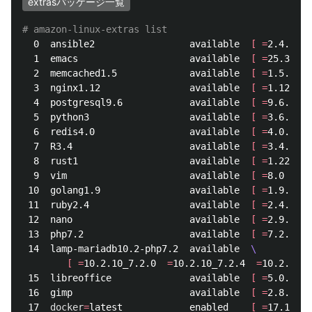
extrasパッケージ一覧
# amazon-linux-extras list
  0  ansible2                 available  
[
=
2.4.2 
]
  1  emacs                    available  
[
=
25.3 
]
  2  memcached1.5             available  
[
=
1.5.1 
]
  3  nginx1.12                available  
[
=
1.12.2 
]
  4  postgresql9.6            available  
[
=
9.6.6  
=
  5  python3                  available  
[
=
3.6.2 
]
  6  redis4.0                 available  
[
=
4.0.5 
]
  7  R3.4                     available  
[
=
3.4.3 
]
  8  rust1                    available  
[
=
1.22.1  
  9  vim                      available  
[
=
8.0 
]
 10  golang1.9                available  
[
=
1.9.2 
]
 11  ruby2.4                  available  
[
=
2.4.2  
=
 12  nano                     available  
[
=
2.9.1 
]
 13  php7.2                   available  
[
=
7.2.0  
=
 14  lamp-mariadb10.2-php7.2  available  
\
[
=
10.2.10_7.2.0  
=
10.2.10_7.2.4  
=
10.2.10_7
 15  libreoffice              available  
[
=
5.0.6.2_
 16  gimp                     available  
[
=
2.8.22 
]
 17  
docker
=
latest            enabled    
[
=
17.12.1 