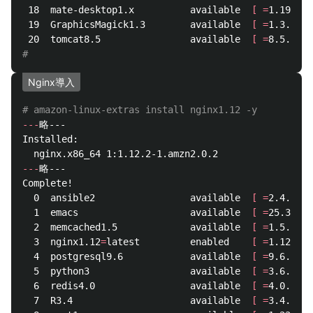
 18  mate-desktop1.x          available  
[
=
1.19.0  
 19  GraphicsMagick1.3        available  
[
=
1.3.29 
]
 20  tomcat8.5                available  
[
=
8.5.31 
]
# 
Nginx導入
# amazon-linux-extras install nginx1.12 -y
---
略---

Installed:

---
略---

Complete!

  0  ansible2                 available  
[
=
2.4.2 
]
  1  emacs                    available  
[
=
25.3 
]
  2  memcached1.5             available  
[
=
1.5.1 
]
  3  nginx1.12
=
latest         enabled    
[
=
1.12.2 
]
  4  postgresql9.6            available  
[
=
9.6.6  
=
  5  python3                  available  
[
=
3.6.2 
]
  6  redis4.0                 available  
[
=
4.0.5 
]
  7  R3.4                     available  
[
=
3.4.3 
]