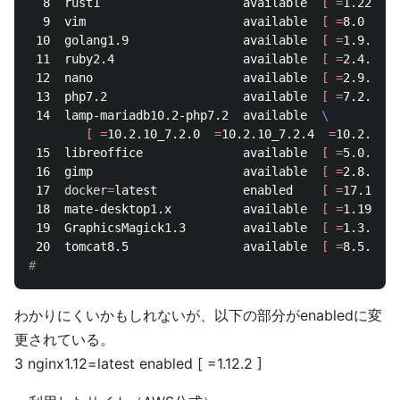
  8  rust1                    available  
[
=
1.22.1  
  9  vim                      available  
[
=
8.0 
]
 10  golang1.9                available  
[
=
1.9.2 
]
 11  ruby2.4                  available  
[
=
2.4.2  
=
 12  nano                     available  
[
=
2.9.1 
]
 13  php7.2                   available  
[
=
7.2.0  
=
 14  lamp-mariadb10.2-php7.2  available  
\
[
=
10.2.10_7.2.0  
=
10.2.10_7.2.4  
=
10.2.10_7
 15  libreoffice              available  
[
=
5.0.6.2_
 16  gimp                     available  
[
=
2.8.22 
]
 17  
docker
=
latest            enabled    
[
=
17.12.1 
 18  mate-desktop1.x          available  
[
=
1.19.0  
 19  GraphicsMagick1.3        available  
[
=
1.3.29 
]
 20  tomcat8.5                available  
[
=
8.5.31 
]
#
わかりにくいかもしれないが、以下の部分がenabledに変
更されている。
3 nginx1.12=latest enabled [ =1.12.2 ]