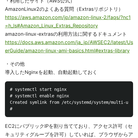
・利用したサイト（AWS公式）
AmazonLinux2のよくある質問（Extrasリポジトリ）
https://aws.amazon.com/jp/amazon-linux-2/faqs/?nc1
=h_ls#Amazon_Linux_Extras_Repository
amazon-linux-extrasの利用方法に関するドキュメント
https://docs.aws.amazon.com/ja_jp/AWSEC2/latest/Us
erGuide/amazon-linux-ami-basics.html#extras-library
・その他
導入したNginxを起動、自動起動しておく
# systemctl start nginx

# systemctl enable nginx

Created symlink from /etc/systemd/system/multi-user.
EC2にパブリックIPを割り当てており、アクセス許可（セ
キュリティグループを許可）していれば、ブラウザからア