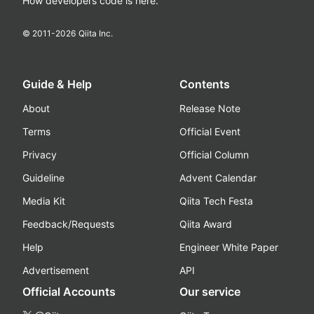
How developers code is here.
© 2011-
2026
Qiita Inc.
Guide & Help
Contents
About
Release Note
Terms
Official Event
Privacy
Official Column
Guideline
Advent Calendar
Media Kit
Qiita Tech Festa
Feedback/Requests
Qiita Award
Help
Engineer White Paper
Advertisement
API
Official Accounts
Our service