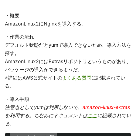
・概要
AmazonLinux2にNginxを導入する。
・作業の流れ
デフォルト状態だとyumで導入できないため、導入方法を
探す。
AmazonLinux2にはExtrasリポジトリというものがあり、
パッケージの導入ができるようだ。
※詳細はAWS公式サイトの
よくある質問
に記載されてい
る。
・導入手順
注意点としてyumは利用しないで、
amazon-linux-extras
を利用する。ちなみにドキュメントは
ここ
に記載されてい
る。