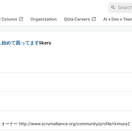
search
open_in_new
open_in_new
al Column
Organization
Qiita Careers
AI x Dev x Tea
nfを推し始めて困ってます
likers
://www.scrumalliance.org/community/profile/rkimura2