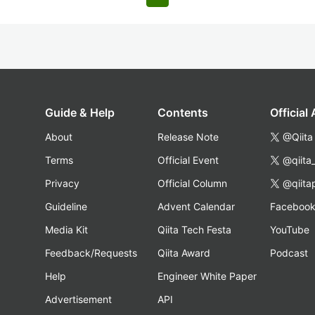
Guide & Help
Contents
Official
About
Release Note
@Qiita
Terms
Official Event
@qiita
Privacy
Official Column
@qiita
Guideline
Advent Calendar
Faceboo
Media Kit
Qiita Tech Festa
YouTube
Feedback/Requests
Qiita Award
Podcast
Help
Engineer White Paper
Advertisement
API