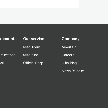
 Accounts
Our service
Company
Qiita Team
About Us
_milestone
Qiita Zine
Careers
poi
Official Shop
Qiita Blog
k
News Release