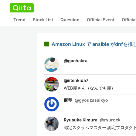
Trend
Stock List
Question
Official Event
Offici
Amazon Linux で ansible がd
@
gachakra
@
iitenkida7
WEB屋さん（なんでも屋）
麻琴
@
gyouzasaikyo
Ryusuke Kimura
@
ryurock
認定スクラムマスター 認定プロダクトオーナー http