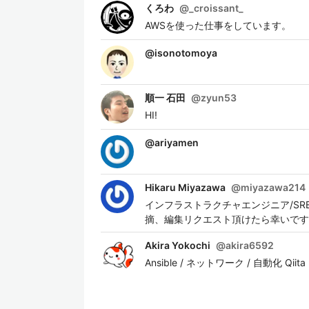
くろわ
@
_croissant_
AWSを使った仕事をしています。
@
isonotomoya
順一 石田
@
zyun53
HI!
@
ariyamen
Hikaru Miyazawa
@
miyazawa214
インフラストラクチャエンジニア/SRE 主にA
摘、編集リクエスト頂けたら幸いです
Akira Yokochi
@
akira6592
Ansible / ネットワーク / 自動化 