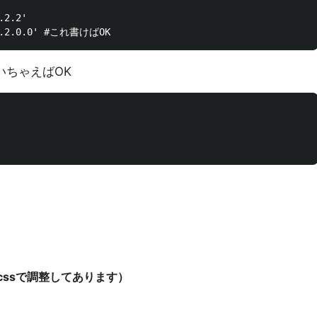
2.2'

書いちゃえばOK
はcssで調整してあります）