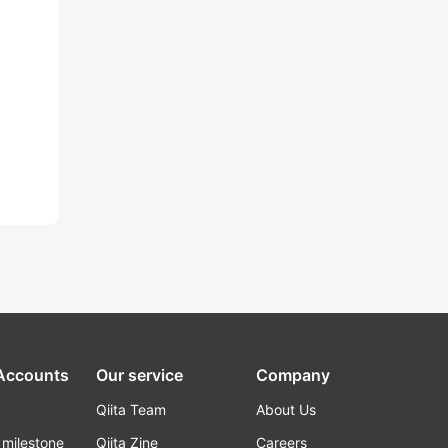
 Accounts
Our service
Company
Qiita Team
About Us
_milestone
Qiita Zine
Careers