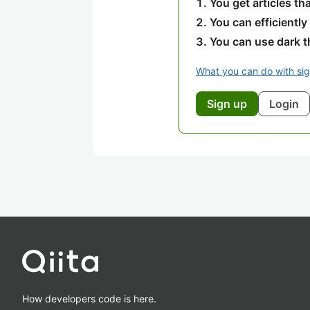
You get articles t
You can efficiently
You can use dark 
What you can do with si
Sign up
Login
How developers code is here.