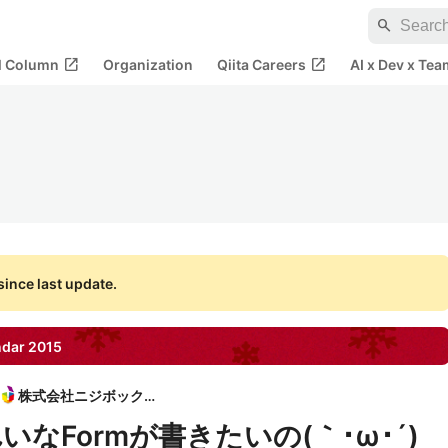
search
open_in_new
open_in_new
al Column
Organization
Qiita Careers
AI x Dev x Tea
ince last update.
ndar
2015
株式会社ニジボックス
なFormが書きたいの(｀･ω･´)