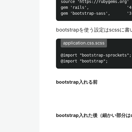
source 'https://rubygems.org'

gem 'rails',                '4.
bootstrapを使う設定はscssに
application.css.scss
@import "bootstrap-sprockets";

bootstrap入れる前
bootstrap入れた後（細かい部分