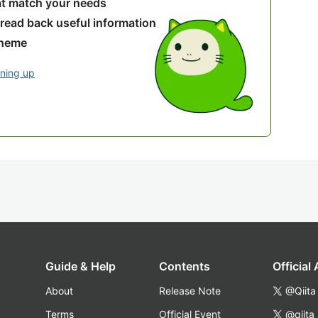
hat match your needs
 read back useful information
theme
gning up
Guide & Help
Contents
Official
About
Release Note
@Qiita
Terms
Official Event
@qiita