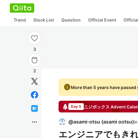
Trend
Stock List
Question
Official Event
Offici
3
2
info
More than 5 years have passed s
ニジボックス
Advent Cale
Day 5
more_horiz
@
asami-otsu
(
asami ootsu
)
in
エンジニアでもきれい