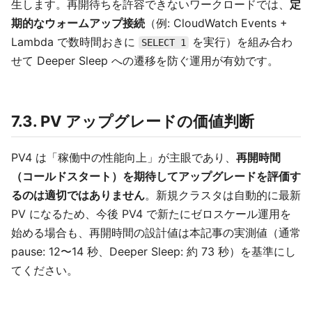
生します。再開待ちを許容できないワークロードでは、
定
期的なウォームアップ接続
（例: CloudWatch Events +
Lambda で数時間おきに
を実行）を組み合わ
SELECT 1
せて Deeper Sleep への遷移を防ぐ運用が有効です。
7.3. PV アップグレードの価値判断
PV4 は「稼働中の性能向上」が主眼であり、
再開時間
（コールドスタート）を期待してアップグレードを評価す
るのは適切ではありません
。新規クラスタは自動的に最新
PV になるため、今後 PV4 で新たにゼロスケール運用を
始める場合も、再開時間の設計値は本記事の実測値（通常
pause: 12〜14 秒、Deeper Sleep: 約 73 秒）を基準にし
てください。