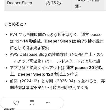
Deeper Sleep
約 75 秒
測）
まとめると：
PV4 でも再開時間の大きな短縮はなく、通常 pause
は
12〜14 秒前後、Deeper Sleep は 約 75 秒
が設計
値として引き続き有効
AWS Database Blog の性能数値（NOPM 向上・スケ
ールアップ高速化）はコールドスタートとは別の話
アプリ側の接続タイムアウトは
通常 pause: 20 秒以
上、Deeper Sleep: 120 秒以上
を推奨
前回（2024-12）と今回（2026-04）を並べると、
再
開時間はほぼ不変
という時系列が見えてくる
more_horiz
参考