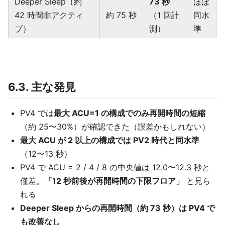
Deeper Sleep（約
73 秒
ほぼ
42 時間非アクティ
約 75 秒
（1 回計
同水
ブ）
測）
準
6.3. 主な発見
PV4 では
最大 ACU=1 の構成でのみ再開時間の短縮
（約 25〜30%）が確認できた（誤差かもしれない）
最大 ACU が 2 以上の構成では PV2 時代と同水準
（12〜13 秒）
PV4 で ACU = 2 / 4 / 8 の中央値は 12.0〜12.3 秒と
僅差。
「12 秒前後が再開時間の下限フロア」
と見ら
れる
Deeper Sleep からの再開時間（約 73 秒）は PV4 で
も改善なし