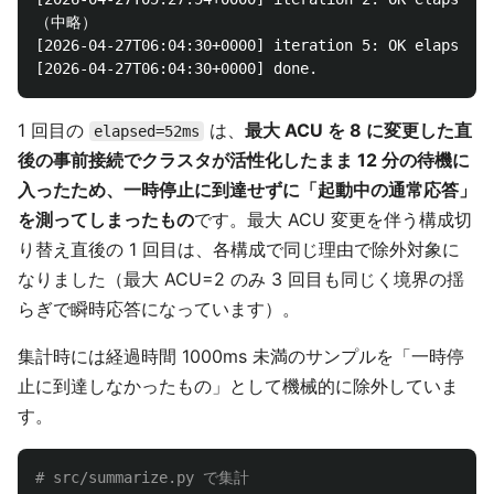
（中略）

[2026-04-27T06:04:30+0000] iteration 5: OK elapsed=1
1 回目の
は、
最大 ACU を 8 に変更した直
elapsed=52ms
後の事前接続でクラスタが活性化したまま 12 分の待機に
入ったため、一時停止に到達せずに「起動中の通常応答」
を測ってしまったもの
です。最大 ACU 変更を伴う構成切
り替え直後の 1 回目は、各構成で同じ理由で除外対象に
なりました（最大 ACU=2 のみ 3 回目も同じく境界の揺
らぎで瞬時応答になっています）。
集計時には経過時間 1000ms 未満のサンプルを「一時停
止に到達しなかったもの」として機械的に除外していま
す。
# src/summarize.py で集計