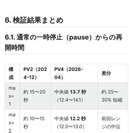
6. 検証結果まとめ
6.1. 通常の一時停止（pause）からの再
開時間
構
PV2（202
PV4（2026-
差分
成
4-12）
04）
ma
約 15〜20
中央値
13.7 秒
約 25〜
x=
秒
（12.4〜14.1）
30% 短縮
1
ma
約 10〜15
中央値
12.2 秒
前回レン
x=
秒
（12.0〜13.0）
ジの中位
2