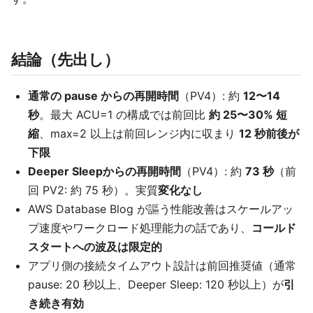
結論（先出し）
通常の pause からの再開時間
（PV4）: 約
12〜14
秒
。最大 ACU=1 の構成では前回比
約 25〜30% 短
縮
、max=2 以上は前回レンジ内に収まり
12 秒前後が
下限
Deeper Sleepからの再開時間
（PV4）: 約
73 秒
（前
回 PV2: 約 75 秒）。実質
変化なし
AWS Database Blog が謳う性能改善はスケールアッ
プ速度やワークロード処理能力の話であり、
コールド
スタートへの波及は限定的
アプリ側の接続タイムアウト設計は前回推奨値（通常
pause: 20 秒以上、Deeper Sleep: 120 秒以上）が
引
き続き有効