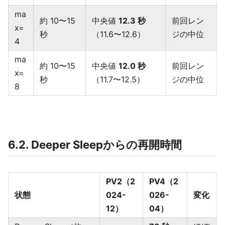
ma
約 10〜15
中央値
12.3 秒
前回レン
x=
秒
（11.6〜12.6）
ジの中位
4
ma
約 10〜15
中央値
12.0 秒
前回レン
x=
秒
（11.7〜12.5）
ジの中位
8
6.2. Deeper Sleepからの再開時間
PV2（2
PV4（2
状態
024-
026-
変化
12）
04）