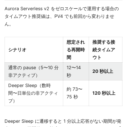
Aurora Serverless v2 をゼロスケールで運用する場合の
タイムアウト推奨値は、PV4 でも前回から変わりませ
ん。
想定され
推奨する接
シナリオ
る再開時
続タイムア
間
ウト
通常の pause（5〜10 分
12〜14
20 秒以上
非アクティブ）
秒
Deeper Sleep（数時
約 73〜
間〜日単位の非アクティ
120 秒以上
75 秒
ブ）
Deeper Sleep に遷移すると 1 分以上応答がない期間が発