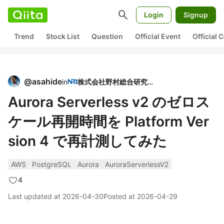
search
Login
Signup
Trend
Stock List
Question
Official Event
Official
@
asahide
in
株式会社野村総合研究所
Aurora Serverless v2 のゼロス
ケール再開時間を Platform Ver
sion 4 で再計測してみた
AWS
PostgreSQL
Aurora
AuroraServerlessV2
4
Last updated at
2026-04-30
Posted at
2026-04-29