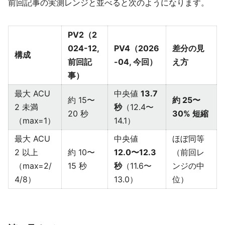
前回記事の実測レンジと並べると次のようになります。
PV2（2
024-12,
PV4（2026
差分の見
構成
前回記
-04, 今回）
え方
事）
最大 ACU
中央値
13.7
約 15〜
約 25〜
2 未満
秒
（12.4〜
20 秒
30% 短縮
（max=1）
14.1）
最大 ACU
中央値
ほぼ同等
2 以上
約 10〜
12.0〜12.3
（前回レ
（max=2/
15 秒
秒
（11.6〜
ンジの中
4/8）
13.0）
位）