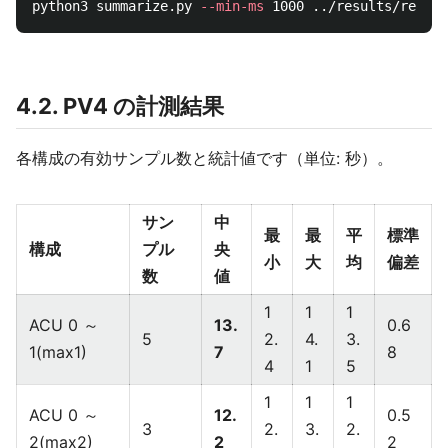
python3 summarize.py 
--min-ms
 1000 ../results/resume
4.2. PV4 の計測結果
各構成の有効サンプル数と統計値です（単位: 秒）。
サン
中
最
最
平
標準
構成
プル
央
小
大
均
偏差
数
値
1
1
1
ACU 0 ～
13.
0.6
5
2.
4.
3.
1(max1)
7
8
4
1
5
1
1
1
ACU 0 ～
12.
0.5
3
2.
3.
2.
2(max2)
2
2