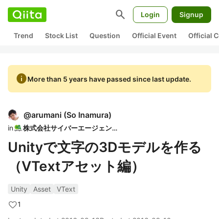
search
Login
Signup
Trend
Stock List
Question
Official Event
Official
info
More than 5 years have passed since last update.
@
arumani
(
So Inamura
)
in
株式会社サイバーエージェント
Unityで文字の3Dモデルを作る
（VTextアセット編）
Unity
Asset
VText
1