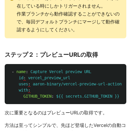
在している時にしかトリガーされません。
作業ブランチから動作確認することができないの
で、毎回デフォルトブランチにマージして動作確
認するようにしてください。
ステップ２：プレビューURLの取得
-
name
:
Capture Vercel preview URL
id
:
vercel_preview_url
uses
:
aaron-binary/vercel-preview-url-action@v0.
with
:
GITHUB_TOKEN
:
${{ secrets.GITHUB_TOKEN }}
次に重要となるのはプレビューURLの取得です。
方法は至ってシンプルで、先ほど登場したVercelの自動コ