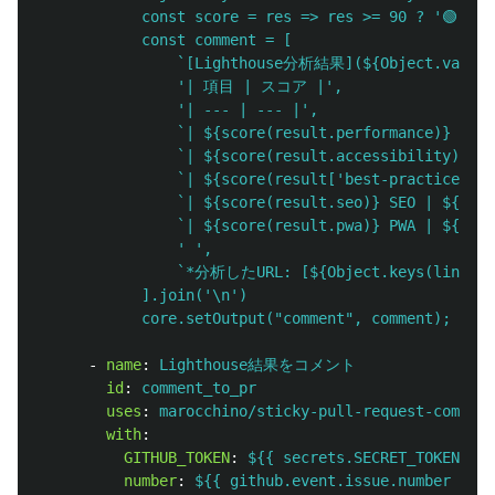
const score = res => res >= 90 ? '🟢' : 
const comment = [
`[Lighthouse分析結果](${Object.values
'| 項目 | スコア |',
'| --- | --- |',
`| ${score(result.performance)} パ
`| ${score(result.accessibility)}
`| ${score(result['best-practices
`| ${score(result.seo)} SEO | ${resu
`| ${score(result.pwa)} PWA | ${resu
' ',
`*分析したURL: [${Object.keys(links)[0
].join('\n')
core.setOutput("comment", comment);
-
name
:
Lighthouse結果をコメント
id
:
comment_to_pr
uses
:
marocchino/sticky-pull-request-comment
with
:
GITHUB_TOKEN
:
${{ secrets.SECRET_TOKEN }}
number
:
${{ github.event.issue.number }}