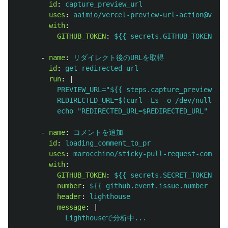
id
:
capture_preview_url
uses
:
aaimio/vercel-preview-url-action@v2.2.
with
:
GITHUB_TOKEN
:
${{ secrets.GITHUB_TOKEN }}
-
name
:
リダイレクト後のURLを取得
id
:
get_redirected_url
run
:
|
PREVIEW_URL="${{ steps.capture_preview_url
REDIRECTED_URL=$(curl -Ls -o /dev/null -w 
echo "REDIRECTED_URL=$REDIRECTED_URL" >> "
-
name
:
コメントを追加
id
:
loading_comment_to_pr
uses
:
marocchino/sticky-pull-request-comment
with
:
GITHUB_TOKEN
:
${{ secrets.SECRET_TOKEN }}
number
:
${{ github.event.issue.number }}
header
:
lighthouse
message
:
|
Lighthouseで分析中...