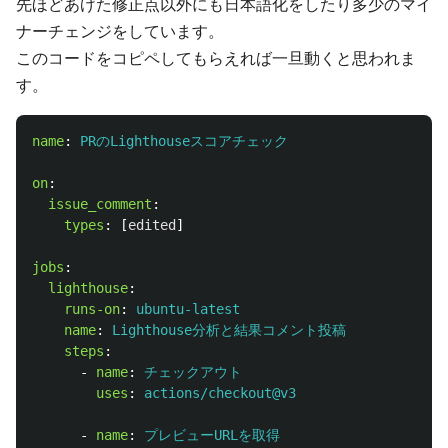
先ほどあげた修正点以外にも日本語化をしたり多少のマイ
ナーチェンジをしています。
このコードをコピペしてもらえれば一旦動くと思われま
す。
name
:
PRのLighthouseスコアチェック
on
:
issue_comment
:
types
:
[
edited
]
jobs
:
lighthouse
:
runs-on
:
ubuntu-latest
name
:
Lighthouse分析と結果コメント投稿
steps
:
-
name
:
チェックアウト
uses
:
actions/checkout@v3
-
name
:
プレビューURLを取得