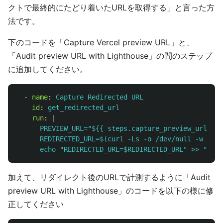
クトで最終的にたどり着いたURLを取得する」と言った方
法です。
下のコードを「Capture Vercel preview URL」と、
「Audit preview URL with Lighthouse」の間のステップ
に追加してください。
-
name
:
Capture Redirected URL
id
:
get_redirected_url
run
:
|
PREVIEW_URL="${{ steps.capture_preview_url.out
REDIRECTED_URL=$(curl -Ls -o /dev/null -w %{ur
echo "REDIRECTED_URL=$REDIRECTED_URL" >> "$GIT
加えて、リダイレクト後のURLで計測するように「Audit
preview URL with Lighthouse」のコードを以下の様に修
正してください