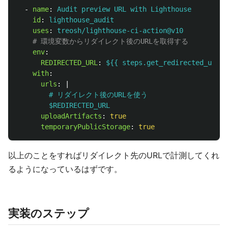
-
name
:
Audit preview URL with Lighthouse
id
:
lighthouse_audit
uses
:
treosh/lighthouse-ci-action@v10
# 環境変数からリダイレクト後のURLを取得する
env
:
REDIRECTED_URL
:
${{ steps.get_redirected_url.o
with
:
urls
:
|
# リダイレクト後のURLを使う
$REDIRECTED_URL
uploadArtifacts
:
true
temporaryPublicStorage
:
true
以上のことをすればリダイレクト先のURLで計測してくれ
るようになっているはずです。
実装のステップ