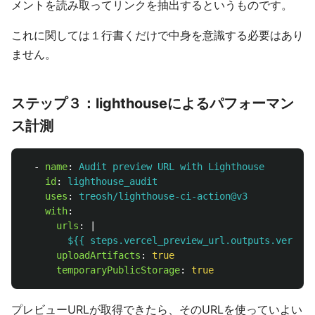
メントを読み取ってリンクを抽出するというものです。
これに関しては１行書くだけで中身を意識する必要はあり
ません。
ステップ３：lighthouseによるパフォーマン
ス計測
-
name
:
Audit preview URL with Lighthouse
id
:
lighthouse_audit
uses
:
treosh/lighthouse-ci-action@v3
with
:
urls
:
|
${{ steps.vercel_preview_url.outputs.vercel_
uploadArtifacts
:
true
temporaryPublicStorage
:
true
プレビューURLが取得できたら、そのURLを使っていよい