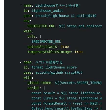
-
name
:
Lighthouseでページを分析
id
:
lighthouse_audit
uses
:
treosh/lighthouse-ci-action@v10
env
:
REDIRECTED_URL
:
${{ steps.get_redirected_u
with
:
urls
:
|
$REDIRECTED_URL
uploadArtifacts
:
true
temporaryPublicStorage
:
true
-
name
:
スコアを整形する
id
:
format_lighthouse_score
uses
:
actions/github-script@v3
with
:
github-token
:
${{secrets.SECRET_TOKEN}}
script
:
|
const result = ${{ steps.lighthouse_audi
const links = ${{ steps.lighthouse_audit
const formatResult = (res) => Math.round
Object.keys(result).forEach(key => resul