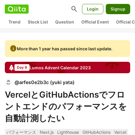
search
Login
Signup
Trend
Stock List
Question
Official Event
Official
info
More than 1 year has passed since last update.
Lumos
Advent Calendar
2023
Day 9
@
arfes0e2b3c
(
yuki yata
)
VercelとGitHubActionsでフロ
ントエンドのパフォーマンスを
自動計測したい
パフォーマンス
Next.js
Lighthouse
GitHubActions
Vercel