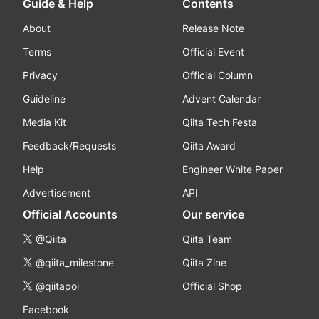
Guide & Help
Contents
About
Release Note
Terms
Official Event
Privacy
Official Column
Guideline
Advent Calendar
Media Kit
Qiita Tech Festa
Feedback/Requests
Qiita Award
Help
Engineer White Paper
Advertisement
API
Official Accounts
Our service
@Qiita
Qiita Team
@qiita_milestone
Qiita Zine
@qiitapoi
Official Shop
Facebook