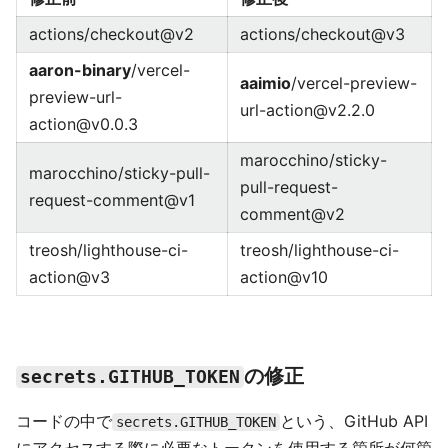
actions/checkout@v2
actions/checkout@v3
aaron-binary
/vercel-
aaimio
/vercel-preview-
preview-url-
url-action@v2.2.0
action@v0.0.3
marocchino/sticky-
marocchino/sticky-pull-
pull-request-
request-comment@v1
comment@v2
treosh/lighthouse-ci-
treosh/lighthouse-ci-
action@v3
action@v10
の修正
secrets.GITHUB_TOKEN
コードの中で
という、GitHub API
secrets.GITHUB_TOKEN
にアクセスする際に必要なトークンを使用する箇所が何箇