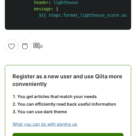
header
:
lighthouse
message
:
|
${{ steps.format_lighthouse_score.output
comment
0
Register as a new user and use Qiita more
conveniently
You get articles that match your needs
You can efficiently read back useful information
You can use dark theme
What you can do with signing up