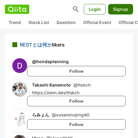
search
Login
Signup
Trend
Stock List
Question
Official Event
Official
RESTとは何か
likers
@
hondaplanning
Follow
Takashi Kanemoto
@
ttskch
https://zenn.dev/ttskch
Follow
らみょん
@
sutaminajing40
Follow