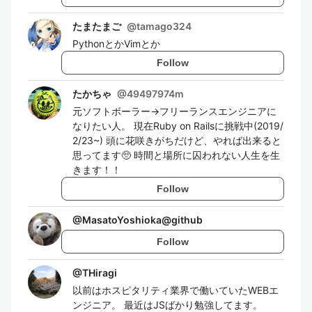
たまたまご
@
tamago324
PythonとかVimとか
Follow
たかちゃ
@
49497974m
元ソフトボーラー→フリーランスエンジニアに
なりたい人。 現在Ruby on Railsに挑戦中(2019/
2/23~) 頭に花咲きがちだけど、やれば出来ると
思ってます🥺 時間と場所に囚われない人生を生
きます！！
Follow
@
MasatoYoshioka@github
Follow
@
THiragi
以前はホスピタリティ業界で働いていたWEBエ
ンジニア。 最近はJSばかり勉強してます。