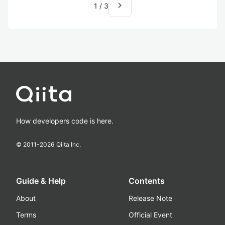
navigate_next
1
/
3
How developers code is here.
© 2011-
2026
Qiita Inc.
Guide & Help
Contents
About
Release Note
Terms
Official Event