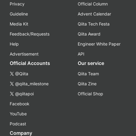
Privacy
Official Column
Guideline
Advent Calendar
Media Kit
Qiita Tech Festa
Feedback/Requests
Qiita Award
Help
Engineer White Paper
Advertisement
API
Official Accounts
Our service
@Qiita
Qiita Team
@qiita_milestone
Qiita Zine
@qiitapoi
Official Shop
Facebook
YouTube
Podcast
Company