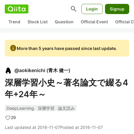
search
Login
Signup
Trend
Stock List
Question
Official Event
Official
info
More than 5 years have passed since last update.
@
aokikenichi
(
青木 健一
)
深層学習小史～著名論文で綴る4
年+24年～
DeepLearning
深層学習
論文読み
29
Last updated at
2016-11-07
Posted at
2016-11-07