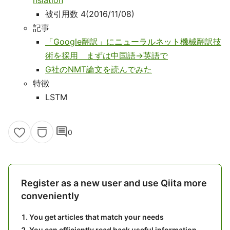
nslation
被引用数 4(2016/11/08)
記事
「Google翻訳」にニューラルネット機械翻訳技
術を採用 まずは中国語→英語で
G社のNMT論文を読んでみた
特徴
LSTM
comment
0
Register as a new user and use Qiita more
conveniently
You get articles that match your needs
You can efficiently read back useful information