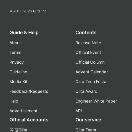
© 2011-
2026
Qiita Inc.
Guide & Help
Contents
About
Release Note
Terms
Official Event
Privacy
Official Column
Guideline
Advent Calendar
Media Kit
Qiita Tech Festa
Feedback/Requests
Qiita Award
Help
Engineer White Paper
Advertisement
API
Official Accounts
Our service
@Qiita
Qiita Team