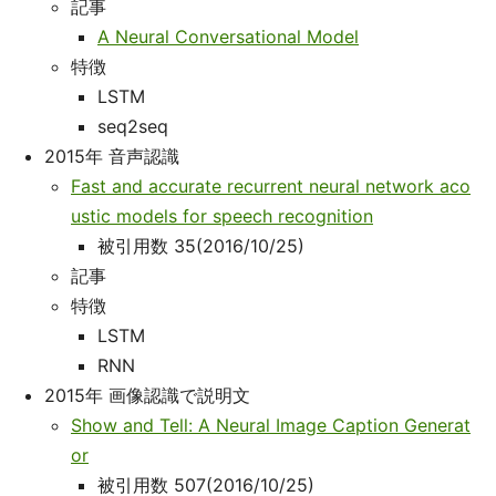
記事
A Neural Conversational Model
特徴
LSTM
seq2seq
2015年 音声認識
Fast and accurate recurrent neural network aco
ustic models for speech recognition
被引用数 35(2016/10/25)
記事
特徴
LSTM
RNN
2015年 画像認識で説明文
Show and Tell: A Neural Image Caption Generat
or
被引用数 507(2016/10/25)