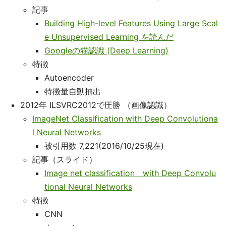
記事
Building High-level Features Using Large Scal
e Unsupervised Learning を読んだ
Googleの猫認識 (Deep Learning)
特徴
Autoencoder
特徴量自動抽出
2012年 ILSVRC2012で圧勝 （画像認識）
ImageNet Classification with Deep Convolutiona
l Neural Networks
被引用数 7,221(2016/10/25現在)
記事（スライド）
Image net classification with Deep Convolu
tional Neural Networks
特徴
CNN