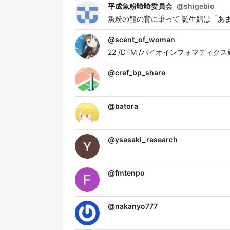
平成魚粉喰喰委員会
@
shigebio
魚粉の龍の背に乗って 誕生鮨は「あ
@
scent_of_woman
22 /DTM /バイオインフォマティク
@
cref_bp_share
@
batora
@
ysasaki_research
@
fmtenpo
@
nakanyo777