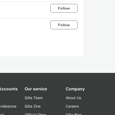
Follow
Follow
 Accounts
Our service
Company
Qiita Team
About Us
_milestone
Qiita Zine
Careers
poi
Official Shop
Qiita Blog