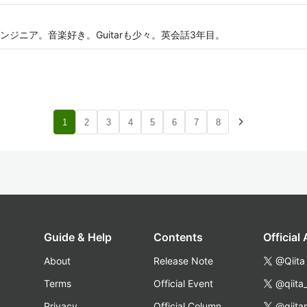
ジニア。音楽好き。Guitarも少々。英会話3年目。
navigate_next
1
2
3
4
5
6
7
8
Guide & Help
Contents
Official
About
Release Note
@Qiita
Terms
Official Event
@qiita
Privacy
Official Column
@qiita